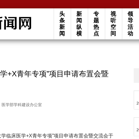
头
新
专
视
领
条
闻
题
听
导
新
纵
热
空
活
闻
横
点
间
动
医学+X青年专项”项目申请布置会暨
2
、医学部学科建设办公室
2
北京大学临床医学+X青年专项”项目申请布置会暨交流会于