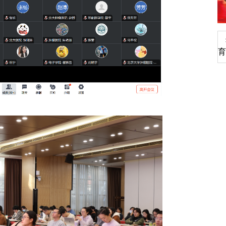
深切缅怀李政道先生
育