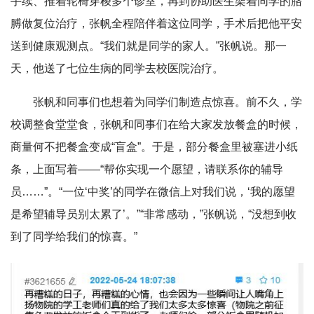
手续、推着轮椅穿梭多个诊室，再到协助医生架着同学的胳
膊做复位治疗，张帆全程陪伴着这位同学，手术后把他平安
送到健康观测点。“我们就是同学的家人。”张帆说。那一
天，他送了七位生病的同学去校医院治疗。
张帆和同事们也想着为同学们制造点惊喜。前不久，学
校调整食堂堂食，张帆和同事们在给大家发放餐盒的时候，
商量何不把餐盒变成“盲盒”。于是，部分餐盒里被塞进小纸
条，上面写着——“帮你实现一个愿望，请联系你的辅导
员……”。“一位‘中奖’的同学在微信上对我们说，‘我的愿望
是希望辅导员别太累了’。”“非常感动，”张帆说，“没想到收
到了同学给我们的惊喜。”