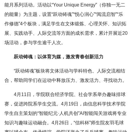
能月系列活动。活动以“Your Unique Energy”
（你独一无二
的能量）
为主题，设置“跃动铸魂”“悦心润心”“阅流启智”“乐
作修德”4个板块，满足学生在文体锻炼、心理关怀、知识拓
展、实践动手、人际交流等方面的成长需求，累计开展近20
场活动，
参与
学生
逾
千人次
。
跃动铸魂：以体育为媒，激发青春创新活力
“跃动铸魂”板块将文体活动与学科特色、人际交流相结
合，帮助同学们在运动中释放压力、激发活力、寻找动力。
4月11日，学院联合经济学院、社会学系举办趣味排球
赛，促进跨院系学生交流。4月19日，由
信息科学技术学院
学生自主策划的“智能纪元·人机共创”AI智能闯关游戏将专业
知识与趣味运动融合。4月26日，“信科杯”师生院友羽毛球