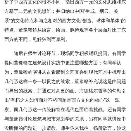
析了中西方文化的根本不同，指出西方一元的文化思维和东
方基于二元的文化思维；并归纳出中国“生成、烟云、关
系”的文化特点和与之相对的西方文化“创造、球体和单体”的
特点。董豫赣还从语言、绘画、脉搏观等各个层面对比了东
西方的不同，见解独到而犀利。
随后在师生讨论环节，现场同学积极踊跃提问。有同学
提问董豫赣在建筑设计实践中更注重哪些方面；有同学认
为，董豫赣的演讲从古希腊到文艺复兴到现代艺术中梳理出
几何形这样一条一以贯之的线索，董豫赣补充说这是由问题
而导出的线索，并通过对高更的画、海德格尔哲学的勾勒引
出“有朽之人如何面对不朽问题是西方文化的核心”这一观
察。而几何形这一传统解答在现代也面临着挑战。还有同学
与董豫赣讨论建筑与城市规划学的关系，另有同学就讲座中
没听懂的问题进一步请教。师生你来我往，畅所欲言，沙龙