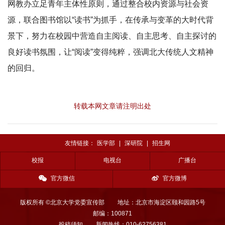
网教办立足青年主体性原则，通过整合校内资源与社会资
源，联合图书馆以“读书”为抓手，在传承与变革的大时代背
景下，努力在校园中营造自主阅读、自主思考、自主探讨的
良好读书氛围，让“阅读”变得纯粹，强调北大传统人文精神
的回归。
转载本网文章请注明出处
友情链接：
医学部
|
深研院
|
招生网
校报
电视台
广播台
官方微信
官方微博
版权所有 ©北京大学党委宣传部
地址：北京市海淀区颐和园路5号
邮编：100871
投稿须知
新闻热线：010-62756381