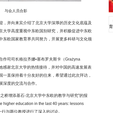
与会人员合影
深切缅怀李政道先生
迎，并向来宾介绍了北京大学深厚的历史文化底蕴及
育
京大学高度重视中东欧国别研究，并积极促进中东欧
中东欧国家教育界共同努力，开展更多科研与文化领
作司司长格拉齐娜•塞布罗夫斯卡（Grażyna
言。她感谢北京大学的热情接待，并对中国的高速发展表
国一直保持着十分友好的往来，希望通过此次拜访，
展深度的交流与合作。
之桥增添基石-北京大学中东欧的教学与研究”的报
her education in the last 40 years: lessons
表团一行与两位教授进行了深入的讨论。