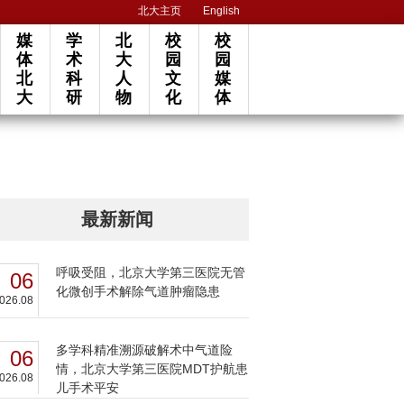
北大主页
English
媒
学
北
校
校
体
术
大
园
园
北
科
人
文
媒
大
研
物
化
体
最新新闻
呼吸受阻，北京大学第三医院无管
06
化微创手术解除气道肿瘤隐患
026.08
多学科精准溯源破解术中气道险
06
情，北京大学第三医院MDT护航患
026.08
儿手术平安