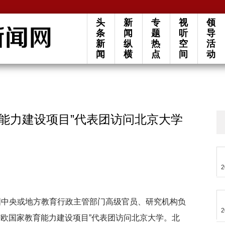
头
新
专
视
领
条
闻
题
听
导
新
纵
热
空
活
闻
横
点
间
动
能力建设项目”代表团访问北京大学
2
6国中央或地方教育行政主管部门高级官员、研究机构负
2
东欧国家教育能力建设项目”代表团访问北京大学。北