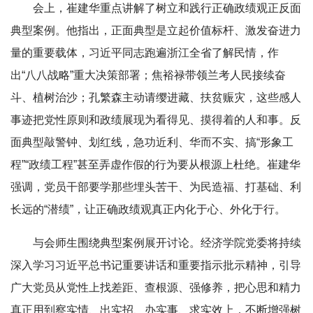
会上，崔建华重点讲解了树立和践行正确政绩观正反面
典型案例。他指出，正面典型是立起价值标杆、激发奋进力
量的重要载体，习近平同志跑遍浙江全省了解民情，作
出“八八战略”重大决策部署；焦裕禄带领兰考人民接续奋
斗、植树治沙；孔繁森主动请缨进藏、扶贫赈灾，这些感人
事迹把党性原则和政绩展现为看得见、摸得着的人和事。反
面典型敲警钟、划红线，急功近利、华而不实、搞“形象工
程”“政绩工程”甚至弄虚作假的行为要从根源上杜绝。崔建华
强调，党员干部要学那些埋头苦干、为民造福、打基础、利
长远的“潜绩”，让正确政绩观真正内化于心、外化于行。
与会师生围绕典型案例展开讨论。经济学院党委将持续
深入学习习近平总书记重要讲话和重要指示批示精神，引导
广大党员从党性上找差距、查根源、强修养，把心思和精力
真正用到察实情、出实招、办实事、求实效上，不断增强树