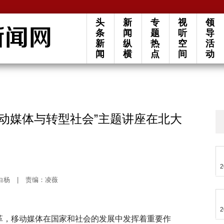
头
新
专
视
领
条
闻
题
听
导
新
纵
热
空
活
闻
横
点
间
动
动媒体与转型社会”主题讲座在北大
2
白杨
|
责编：凌薇
2
变革，移动媒体在国家和社会的发展中发挥着重要作