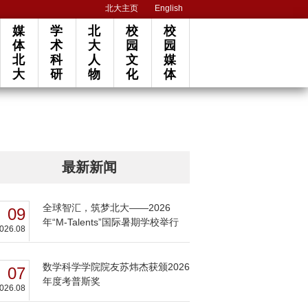
北大主页
English
媒
学
北
校
校
体
术
大
园
园
北
科
人
文
媒
大
研
物
化
体
最新新闻
全球智汇，筑梦北大——2026
09
年“M-Talents”国际暑期学校举行
026.08
数学科学学院院友苏炜杰获颁2026
07
年度考普斯奖
026.08