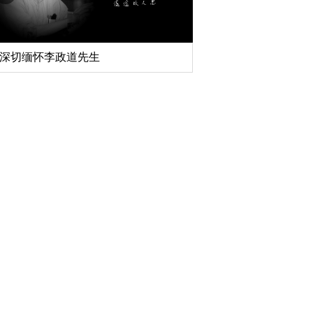
深切缅怀李政道先生
扎实开展树立和践行
育