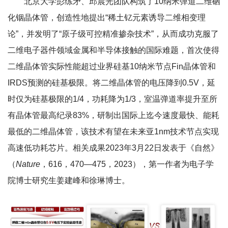
北京大学彭练矛、邱晨光团队构筑了10纳米弹道二维硒
化铟晶体管，创造性地提出“稀土钇元素诱导二维相变理
论”，并发明了“原子级可控精准掺杂技术”，从而成功克服了
二维电子器件领域金属和半导体接触的国际难题，首次使得
二维晶体管实际性能超过业界硅基10纳米节点Fin晶体管和
IRDS预测的硅基极限。将二维晶体管的电压降到0.5V，延
时仅为硅基极限的1/4，功耗降为1/3，室温弹道率提升至所
有晶体管最高纪录83%，研制出国际上迄今速度最快、能耗
最低的二维晶体管，该技术有望在未来亚1nm技术节点实现
高速低功耗芯片。相关成果2023年3月22日发表于《自然》
（
Nature
，616，470—475，2023），第一作者为电子学
院博士研究生姜建峰和徐琳博士。