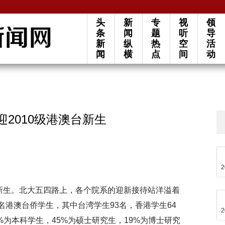
头
新
专
视
领
条
闻
题
听
导
新
纵
热
空
活
闻
横
点
间
动
迎2010级港澳台新生
2
0级新生。北大五四路上，各个院系的迎新接待站洋溢着
3名港澳台侨学生，其中台湾学生93名，香港学生64
2
%为本科学生，45%为硕士研究生，19%为博士研究