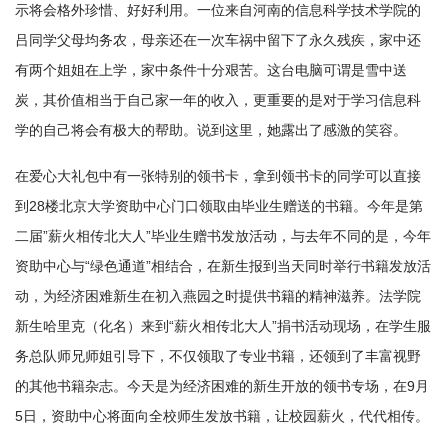
示将会格外珍惜、好好利用。一位来自河南的信息科学技术学院的
吕同学父母均务农，母亲还在一次车祸中留下了永久残疾，家中还
有两个姐姐在上学，家中条件十分艰苦。这台电脑可谓是雪中送
炭，其价值相当于自己家一年的收入，更重要的是对于学习信息科
学的自己将会有极大的帮助。说到这里，她露出了感激的笑容。
在爱心大礼包中有一张特别的领书卡，拿到领书卡的同学可以直接
到28楼北京大学资助中心门口领取由毕业生赠送的书籍。今年是第
二届”薪火相传北大人”毕业生赠书发放活动，与去年不同的是，今年
资助中心与“绿色通道”相结合，在新生报到当天同时举行书籍发放活
动，为经济困难新生在初入燕园之时提供书籍的精神滋养。法学院
新生哈里克（化名）来到“薪火相传北大人”捐书活动现场，在学生服
务总队师兄师姐引导下，不仅领取了专业书籍，还领到了丰富视野
的其他书籍杂志。今天是为经济困难的新生开放的领书专场，在9月
5日，资助中心将面向全校师生发放书籍，让校园薪火，代代相传。