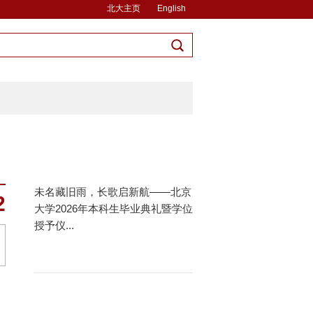
北大主页
English
未名藏旧雨，长歌启新航——北京
2
大学2026年本科生毕业典礼暨学位
授予仪...