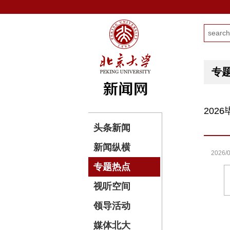
专
202
头条新闻
新闻纵横
2026/0
专题热点
视听空间
领导活动
媒体北大