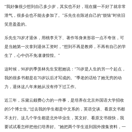
“我好像很少想到自己多少岁，其实也不好，现在腿一不好了就非常
泄气，很多会也不能去参加了。”乐先生在陈述自己的“烦恼”时依旧
笑意盈盈的。
乐先生70岁才退休，用桃李天下、著作等身来形容一点不夸张，可
是当她第一次拿到退休工资时，“想到不再是教师，不再有自己的学
生了，心中仍不免凄凄惶惶。”
这时候，90岁的季羡林先生安慰她说：“70岁是人生的另一个起点，
我的很多书都是在70岁以后才写成的。”季老的话给了她无穷的动
力，退休这八年来她从没有停下过工作。
近三年，乐黛云颇费心力的一件事，是培养在北京外国语大学招收
的5个博士生,“过去我的学生都是中文系的，英语交谈、看原文书都
不太行。这几个学生都是北外毕业生，英文好、看原文书很快，我
要试试看怎样把他们培养好。”她把两个学生送到国外搜集资料，一