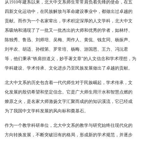
从1910年建系以来，北大中文系师生常常肩负着先锋的使命，在五
四新文化运动中，在民族解放与革命建设事业中，都做出过卓越的
贡献。而作为一个名家辈出，学术积淀深厚的人文学科，北大中文
系吸纳和涌现了了一批又一批杰出的大师和优秀的学者，如林纾、
陈独秀、鲁迅、刘师培、吴梅、周作人、黄侃、钱玄同、杨振声、
刘半农、胡适、孙楷第、罗常培、杨晦、游国恩、王力、冯沅君
等，他们秉承“铁肩担道义，妙手著文章”的人文信念和学术理想，为
学科建设、学术传承、文化进步乃至民族发展做出了卓越的贡献。
北大中文系的历史包含着一代代师生对于民族崛起，学术传承，文
化发展的殷切希望和坚定信念。它是广大师生用汗水和智慧点燃的
燎原之火，是名家大师激扬文字汇聚而成的的知识溪流，它已经成
为了我国中文学科发展的风向标和奠基石。
作为一个教学科研单位，北大中文系的教学与研究始终往现代化的
方向转换发展，不断突破旧有的格局，形成新的学术规范，并逐步