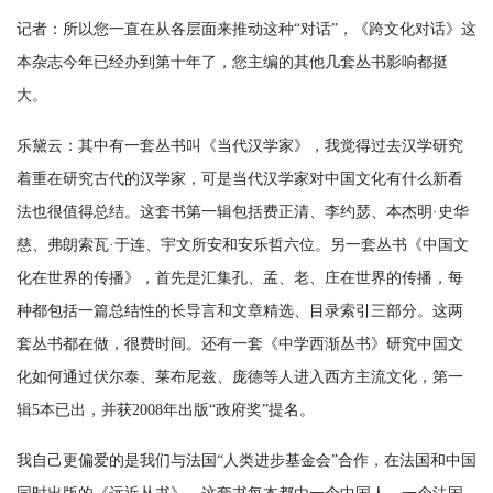
记者：所以您一直在从各层面来推动这种“对话”，《跨文化对话》这
本杂志今年已经办到第十年了，您主编的其他几套丛书影响都挺
大。
乐黛云：其中有一套丛书叫《当代汉学家》，我觉得过去汉学研究
着重在研究古代的汉学家，可是当代汉学家对中国文化有什么新看
法也很值得总结。这套书第一辑包括费正清、李约瑟、本杰明·史华
慈、弗朗索瓦·于连、宇文所安和安乐哲六位。另一套丛书《中国文
化在世界的传播》，首先是汇集孔、孟、老、庄在世界的传播，每
种都包括一篇总结性的长导言和文章精选、目录索引三部分。这两
套丛书都在做，很费时间。还有一套《中学西渐丛书》研究中国文
化如何通过伏尔泰、莱布尼兹、庞德等人进入西方主流文化，第一
辑5本已出，并获2008年出版“政府奖”提名。
我自己更偏爱的是我们与法国“人类进步基金会”合作，在法国和中国