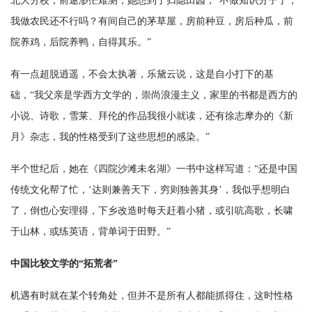
北大分校，前途渺茫难测，她想到了归隐田园，“不做知识分子了，
我做农民还不行吗？有间自己的茅草屋，房前种豆，房后种瓜，前
院养鸡，后院养鸭，自得其乐。”
有一点超脱逍遥，不会太执著，乐黛云说，这是自小打下的基
础，“我父亲是学西方文学的，崇尚浪漫主义，家里的书都是西方的
小说、诗歌，雪莱、拜伦的作品我很小就读，还有徐志摩办的《新
月》杂志，我的性格受到了这些思想的感染。”
半个世纪后，她在《四院沙滩未名湖》一书中这样写道：“还是中国
传统文化帮了忙，‘达则兼善天下，穷则独善其身’，我似乎想明白
了，倒也心安理得，下乡改造时每天赶着小猪，或引吭高歌，长啸
于山林，或练英语，背单词于田野。”
中国比较文学的“拓荒者”
机遇有时就在某个转角处，但并不是所有人都能抓得住，这时性格