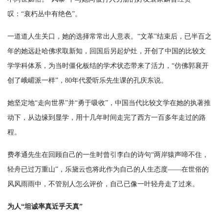
叹：“衰朽丛中有绝色”。
一道道人生关口，她的选择常常出人意表。“文革”结束后，已半百之
年的她远赴哈佛求取新知，回国后另起炉灶，开创了中国的比较文
学学科体系，为当时僵化板结的学术状态带来了活力，“仿佛郭襄开
创了峨嵋派一样”，80年代爱听乐先生课的孔庆东说。
她坚定地“走向世界”并“勇于吸收”，中国当代比较文学在她的执著推
动下，从边缘到显学，用十几年时间走完了西方一百多年走过的路
程。
费孝通先生在回顾自己的一生时曾引李白的诗句“两岸猿声啼不住，
轻舟已过万重山”，乐黛云也将此作为自己的人生态度——在世俗的
风风雨雨中，不管别人怎么评价，自己已像一叶轻舟走了过来。
为人“坦诚率真近乎天真”