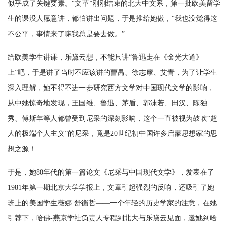
似乎成了关键要素。“文革”刚刚结束的北大中文系，第一批欧美留学
生的课没人愿意讲，都怕讲出问题，于是推给她做，“我也没觉得这
不公平，事情来了嘛我总是要去做。”
给欧美学生讲课，乐黛云想，不能只讲“鲁迅走在《金光大道》
上”吧，于是讲了当时不应该讲的曹禺、徐志摩、艾青，为了让学生
深入理解，她不得不进一步研究西方文学对中国现代文学的影响，
从中她惊奇地发现，王国维、鲁迅、茅盾、郭沫若、田汉、陈独
秀、傅斯年等人都曾受到尼采的深刻影响，这个一直被视为鼓吹“超
人的极端个人主义”的尼采，竟是20世纪初中国许多启蒙思想家的思
想之源！
于是，她80年代的第一篇论文《尼采与中国现代文学》，发表在了
1981年第一期北京大学学报上，文章引起强烈的反响，还吸引了她
班上的美国学生薇娜·舒衡哲——一个年轻的历史学家的注意，在她
引荐下，哈佛-燕京学社负责人专程到北大与乐黛云见面，邀她到哈