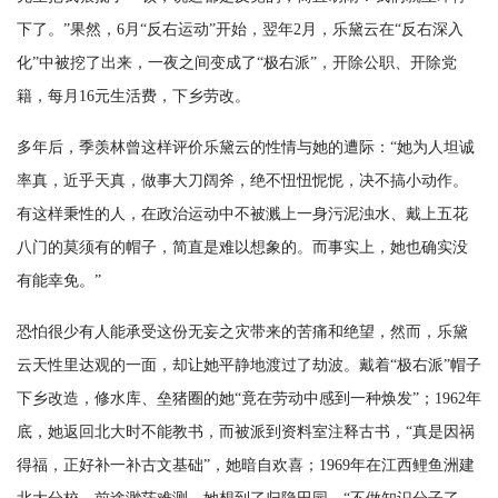
下了。”果然，6月“反右运动”开始，翌年2月，乐黛云在“反右深入
化”中被挖了出来，一夜之间变成了“极右派”，开除公职、开除党
籍，每月16元生活费，下乡劳改。
多年后，季羡林曾这样评价乐黛云的性情与她的遭际：“她为人坦诚
率真，近乎天真，做事大刀阔斧，绝不忸忸怩怩，决不搞小动作。
有这样秉性的人，在政治运动中不被溅上一身污泥浊水、戴上五花
八门的莫须有的帽子，简直是难以想象的。而事实上，她也确实没
有能幸免。”
恐怕很少有人能承受这份无妄之灾带来的苦痛和绝望，然而，乐黛
云天性里达观的一面，却让她平静地渡过了劫波。戴着“极右派”帽子
下乡改造，修水库、垒猪圈的她“竟在劳动中感到一种焕发”；1962年
底，她返回北大时不能教书，而被派到资料室注释古书，“真是因祸
得福，正好补一补古文基础”，她暗自欢喜；1969年在江西鲤鱼洲建