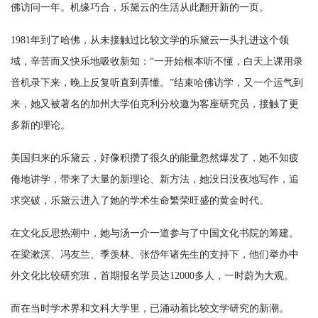
佛访问一年。机缘巧合，乐黛云的生活从此翻开新的一页。
1981年到了哈佛，从未接触过比较文学的乐黛云一头扎进这个领
域，辛苦而又快乐地吸收新知：“一开始根本听不懂，白天上课用录
音机录下来，晚上反复听直到弄懂。”结束哈佛访学，又一个运气到
来，她又被著名的加州大学伯克利分校邀为客座研究员，接触了更
多新的理论。
美国归来的乐黛云，好像积攒了很久的能量忽然爆发了，她不知疲
倦地讲学，带来了大量的新理论、新方法，她没日没夜地写作，追
求突破，乐黛云进入了她的学术生命繁荣旺盛的黄金时代。
在文化反思热潮中，她与汤一介一道参与了中国文化书院的筹建。
在梁漱溟、冯友兰、季羡林、张岱年诸先生的支持下，他们举办中
外文化比较研究班，首期报名学员达12000多人，一时蔚为大观。
而在当时学术界和文科大学里，已涌动着比较文学研究的新潮。