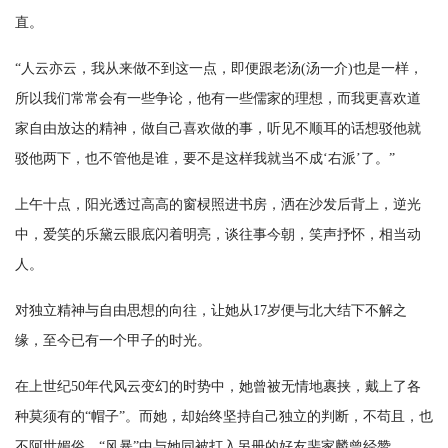
直。
“人云亦云，我从来做不到这一点，即便跟老汤(汤一介)也是一样，
所以我们常常会有一些争论，他有一些儒家的理想，而我更喜欢道
家自由放达的精神，做自己喜欢做的事，听见不顺耳的话想驳他就
驳他两下，也不管他是谁，要不是这样我就当不成‘右派’了。”
上午十点，阳光透过高高的窗棂照进书房，洒在沙发后背上，逆光
中，爱笑的乐黛云眼底闪着明亮，谈往事今朝，笑声抒怀，相当动
人。
对独立精神与自由思想的向往，让她从17岁便与北大结下不解之
缘，至今已有一个甲子的时光。
在上世纪50年代风云变幻的时势中，她曾被无情地裹挟，戴上了各
种莫须有的“帽子”。而她，却始终坚持自己独立的判断，不苟且，也
不阿世媚俗。“风暴”中与她同被打入另册的好友裴家麟曾经赞