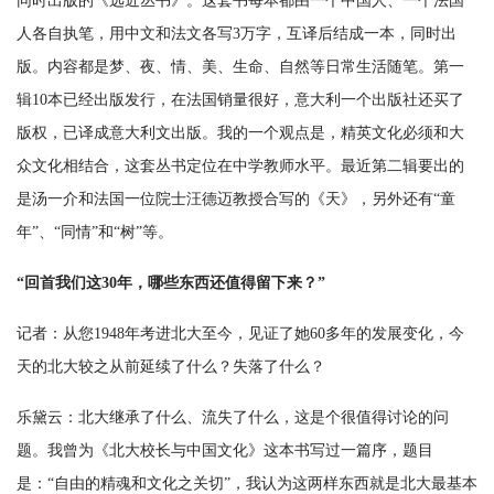
同时出版的《远近丛书》。这套书每本都由一个中国人、一个法国
人各自执笔，用中文和法文各写3万字，互译后结成一本，同时出
版。内容都是梦、夜、情、美、生命、自然等日常生活随笔。第一
辑10本已经出版发行，在法国销量很好，意大利一个出版社还买了
版权，已译成意大利文出版。我的一个观点是，精英文化必须和大
众文化相结合，这套丛书定位在中学教师水平。最近第二辑要出的
是汤一介和法国一位院士汪德迈教授合写的《天》，另外还有“童
年”、“同情”和“树”等。
“回首我们这30年，哪些东西还值得留下来？”
记者：从您1948年考进北大至今，见证了她60多年的发展变化，今
天的北大较之从前延续了什么？失落了什么？
乐黛云：北大继承了什么、流失了什么，这是个很值得讨论的问
题。我曾为《北大校长与中国文化》这本书写过一篇序，题目
是：“自由的精魂和文化之关切”，我认为这两样东西就是北大最基本