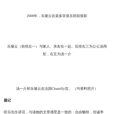
2008年，乐黛云在裴多菲俱乐部前留影
乐黛云（前排左一）与家人、亲友在一起。后排右三为公公汤用
彤，右五为汤一介
汤一介和乐黛云在法国Chantilly宫。 （均资料照片）
题记
听乐先生讲话，与读她的文章感受是一致的：自由畅快，坦诚率