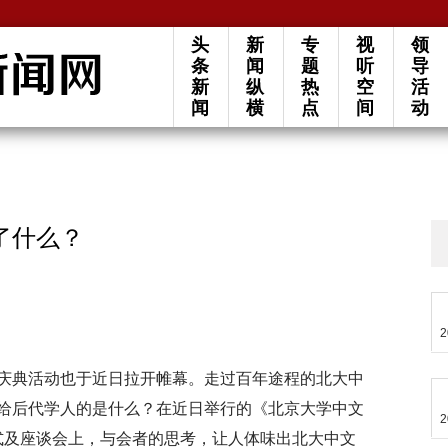
头
新
专
视
领
条
闻
题
听
导
新
纵
热
空
活
闻
横
点
间
动
了什么？
2
庆典活动也于近日拉开帷幕。走过百年途程的北大中
给后代学人的是什么？在近日举行的《北京大学中文
2
首发式及座谈会上，与会者的思考，让人体味出北大中文