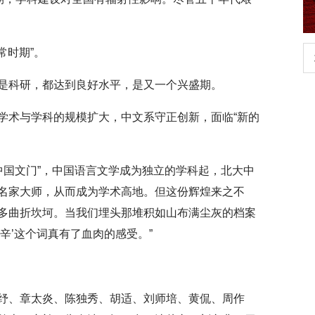
常时期”。
生
扎实开展树立和践行正确政绩观学习教
育
是科研，都达到良好水平，是又一个兴盛期。
学术与学科的规模扩大，中文系守正创新，面临“新的
“中国文门”，中国语言文学成为独立的学科起，北大中
名家大师，从而成为学术高地。但这份辉煌来之不
太多曲折坎坷。当我们埋头那堆积如山布满尘灰的档案
辛’这个词真有了血肉的感受。”
纾、章太炎、陈独秀、胡适、刘师培、黄侃、周作