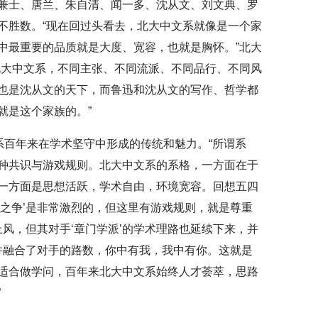
兼士、唐兰、朱自清、闻一多、沈从文、刘文典、罗
不胜数。“现在回过头看去，北大中文系就像是一个家
中最重要的品质就是大度、宽容，也就是胸怀。”北大
北大中文系，不同主张、不同流派、不同品行、不同风
也是沈从文的天下，而鲁迅和沈从文的写作、哲学都
就是这个家族的。”
系百年来在学术坚守中形成的传统和魅力。“所谓系
种共识与游戏规则。北大中文系的系格，一方面在于
一方面是思想活跃，学术自由，环境宽容。回想五四
文白之争’是非常激烈的，但这里有游戏规则，就是尊重
上风，但其对手‘章门学派’的学术理路也延续下来，并
纳并融合了对手的路数，你中有我，我中有你。这就是
适合做学问，百年来北大中文系始终人才荟萃，思路
”