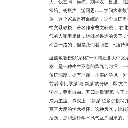
人、钱玄同、吴梅、刘半农、鲁迅、沈
常培、杨振声、游国恩……学问大家数
族，这个家族是有血统的，这个血统当
中文系教授、著名作家曹文轩说，“在
气的人和平相处，她既是鲁迅的天下，
不是一路的，但是我们看回去，他们却
温儒敏教授以“系格”一词阐述北大中文
格，是一种生生不息的风气与习惯，一
传统深厚，拥有严谨、扎实的学风，另
前后‘章门学派’与‘新派’的分歧，即‘
学术，尊重自由。五四之后‘新派’占了
成为主流。事实上，‘新派’也多少接
宽容大度的学术襟怀。这种风气，比较
活跃，是和这种学术风气互为因果的。