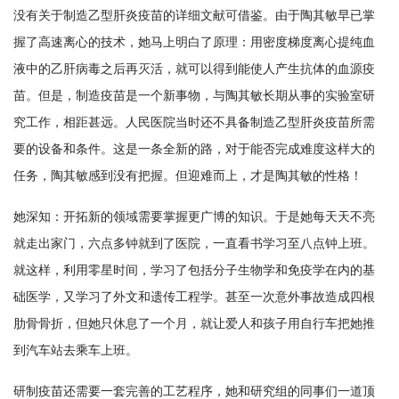
没有关于制造乙型肝炎疫苗的详细文献可借鉴。由于陶其敏早已掌
握了高速离心的技术，她马上明白了原理：用密度梯度离心提纯血
液中的乙肝病毒之后再灭活，就可以得到能使人产生抗体的血源疫
苗。但是，制造疫苗是一个新事物，与陶其敏长期从事的实验室研
究工作，相距甚远。人民医院当时还不具备制造乙型肝炎疫苗所需
要的设备和条件。这是一条全新的路，对于能否完成难度这样大的
任务，陶其敏感到没有把握。但迎难而上，才是陶其敏的性格！
她深知：开拓新的领域需要掌握更广博的知识。于是她每天天不亮
就走出家门，六点多钟就到了医院，一直看书学习至八点钟上班。
就这样，利用零星时间，学习了包括分子生物学和免疫学在内的基
础医学，又学习了外文和遗传工程学。甚至一次意外事故造成四根
肋骨骨折，但她只休息了一个月，就让爱人和孩子用自行车把她推
到汽车站去乘车上班。
研制疫苗还需要一套完善的工艺程序，她和研究组的同事们一道顶