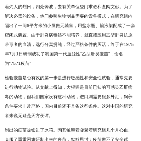
着灼人的烈日，四处奔波，去有关单位登门求教和查阅文献。为了
解决必需的设备，他们参照生物制品需要的设备模式，在研究组内
隔出了一间6平方米的小屋做无菌室，用盐水瓶、输液架配成了一套
密闭式装置。由于肝炎病毒还不能培养，就直接应用乙型肝炎抗原
带毒者的血清，选行分离提纯，经过严格条件的灭活，终于在1975
年7月1日研制成功了我国第一代血源性“乙型肝炎疫苗”，命名
为“7571疫苗”
检验疫苗是否有效的第一步是进行敏感性和安全性试验，通常先要
进行动物试验。从文献上得知，大猩猩是目前已知的可感染乙肝病
毒的动物，但我们国家没有这种动物，进口则需要很多外汇，饲养
条件要求非常严格，国内目前还不具备这些条件。这对中国的研究
者来说无疑是天方夜谭。
制出的疫苗被锁进了冰箱。陶其敏望着凝聚着研究组几个月心血、
克服了重重困难研制出来的疫苗，默默思忖：疫苗做不了安全试