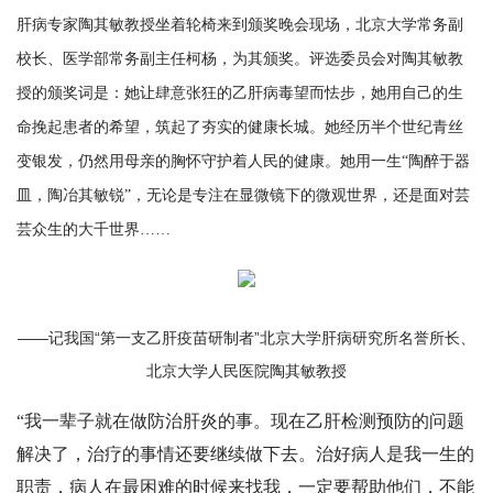
肝病专家陶其敏教授坐着轮椅来到颁奖晚会现场，北京大学常务副
校长、医学部常务副主任柯杨，为其颁奖。评选委员会对陶其敏教
授的颁奖词是：她让肆意张狂的乙肝病毒望而怯步，她用自己的生
命挽起患者的希望，筑起了夯实的健康长城。她经历半个世纪青丝
变银发，仍然用母亲的胸怀守护着人民的健康。她用一生“陶醉于器
皿，陶冶其敏锐”，无论是专注在显微镜下的微观世界，还是面对芸
芸众生的大千世界……
——记我国“第一支乙肝疫苗研制者”北京大学肝病研究所名誉所长、
北京大学人民医院陶其敏教授
“我一辈子就在做防治肝炎的事。现在乙肝检测预防的问题
解决了，治疗的事情还要继续做下去。治好病人是我一生的
职责，病人在最困难的时候来找我，一定要帮助他们，不能