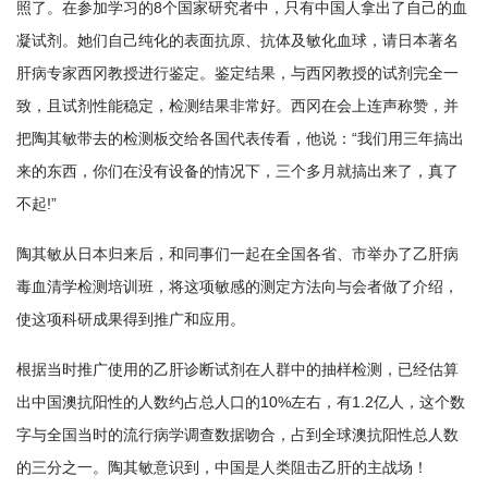
照了。在参加学习的8个国家研究者中，只有中国人拿出了自己的血
凝试剂。她们自己纯化的表面抗原、抗体及敏化血球，请日本著名
肝病专家西冈教授进行鉴定。鉴定结果，与西冈教授的试剂完全一
致，且试剂性能稳定，检测结果非常好。西冈在会上连声称赞，并
把陶其敏带去的检测板交给各国代表传看，他说：“我们用三年搞出
来的东西，你们在没有设备的情况下，三个多月就搞出来了，真了
不起!”
陶其敏从日本归来后，和同事们一起在全国各省、市举办了乙肝病
毒血清学检测培训班，将这项敏感的测定方法向与会者做了介绍，
使这项科研成果得到推广和应用。
根据当时推广使用的乙肝诊断试剂在人群中的抽样检测，已经估算
出中国澳抗阳性的人数约占总人口的10%左右，有1.2亿人，这个数
字与全国当时的流行病学调查数据吻合，占到全球澳抗阳性总人数
的三分之一。陶其敏意识到，中国是人类阻击乙肝的主战场！