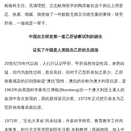
检验科主任。充满理想、立志献身医学的陶其敏在这个岗位上用坚
忍、执着、细腻、慎密做了一件默默无闻又功德无量的事情：研究
肝病，一做就是一辈子。
中国自主研发第一套乙肝诊断试剂的诞生
证实了中国是人类阻击乙肝的主战场
20世纪70年代以前，人们只认识甲肝。甲肝虽然传染性高，来势凶
猛，但均为急性过程，愈后良好。但对于乙型肝炎知之甚少。乙肝
病毒感染的识别指标是“澳抗”阳性，澳抗的全称为澳大利亚抗原，是
1963年由美国科学家布兰博格(Blumberg)在一个澳大利亚土著人的
血清中首次发现的，因此获得诺贝尔奖。1972年正式把它命名为乙
型肝炎病毒表面抗原。
1972年，“文化大革命”尚未结束，许多科学研究、教育教学工作尚
未恢复。时任北京医学院副院长汉斯·米勒教授（原籍德国，加入中