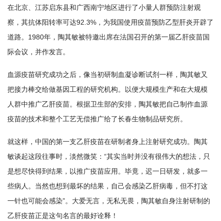
在北京、江苏启东县和广西南宁地区进行了小量人群预防注射观
察，其抗体阳转率可达92.3%，为我国使用疫苗预防乙型肝炎开辟了
道路。1980年，陶其敏被特邀出席在法国召开的第一届乙肝疫苗国
际会议，并作发言。
血源疫苗研究成功之后，像当初研制血凝诊断试剂一样，陶其敏又
把接力棒交给做基因工程的研究机构。以便大规模生产和在大规模
人群中推广乙肝疫苗。根据卫生部的安排，陶其敏把自己制作血源
疫苗的技术和整个工艺无偿推广给了长春生物制品研究所。
就这样，中国的第一支乙肝疫苗在研制者身上注射研究成功。陶其
敏谈起这段往事时，淡然微笑：“其实当时并没有很伟大的想法，只
是想尽快得到结果，以推广疫苗应用。毕竟，迟一日研发，就多一
些病人。当然也想到最坏的结果，自己会感染乙肝病毒，但不打这
一针也可能会感染”。大爱无言，无私无畏，陶其敏自身注射研制的
乙肝疫苗正是这句名言的最好诠释！