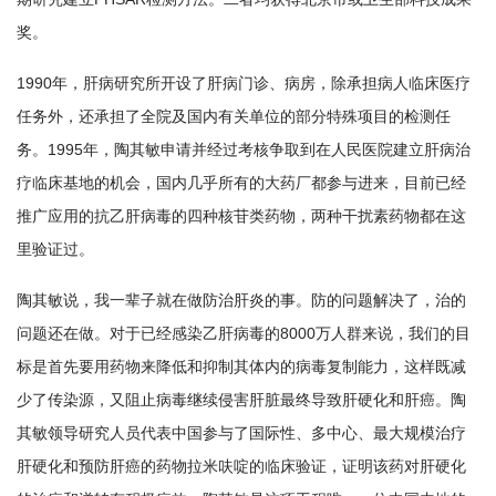
奖。
1990年，肝病研究所开设了肝病门诊、病房，除承担病人临床医疗
任务外，还承担了全院及国内有关单位的部分特殊项目的检测任
务。1995年，陶其敏申请并经过考核争取到在人民医院建立肝病治
疗临床基地的机会，国内几乎所有的大药厂都参与进来，目前已经
推广应用的抗乙肝病毒的四种核苷类药物，两种干扰素药物都在这
里验证过。
陶其敏说，我一辈子就在做防治肝炎的事。防的问题解决了，治的
问题还在做。对于已经感染乙肝病毒的8000万人群来说，我们的目
标是首先要用药物来降低和抑制其体内的病毒复制能力，这样既减
少了传染源，又阻止病毒继续侵害肝脏最终导致肝硬化和肝癌。陶
其敏领导研究人员代表中国参与了国际性、多中心、最大规模治疗
肝硬化和预防肝癌的药物拉米呋啶的临床验证，证明该药对肝硬化