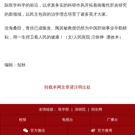
际医学科学的前沿，以求真务实的科研作风开拓着病毒性肝炎研究
的新领域，以民主包容的治学理念培育了诸多英才大家。
沧海桑田，青丝已成银发。陶其敏教授仍然为中国肝病事业辛勤耕
耘，用一生捍卫着人民的健康！（文/人民医院 汪铁铮 潘效本）
编辑：知秋
转载本网文章请注明出处
友情链接：
医学部
|
深研院
|
招生网
校报
电视台
广播台
官方微信
官方微博