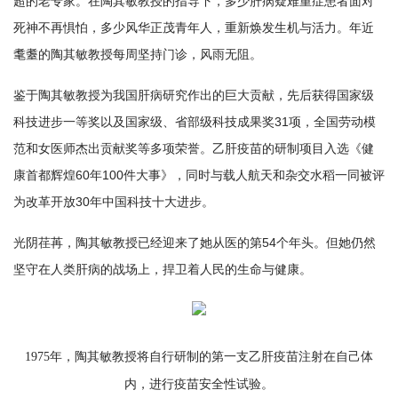
超的老专家。在陶其敏教授的指导下，多少肝病疑难重症患者面对
死神不再惧怕，多少风华正茂青年人，重新焕发生机与活力。年近
耄耋的陶其敏教授每周坚持门诊，风雨无阻。
鉴于陶其敏教授为我国肝病研究作出的巨大贡献，先后获得国家级
科技进步一等奖以及国家级、省部级科技成果奖31项，全国劳动模
范和女医师杰出贡献奖等多项荣誉。乙肝疫苗的研制项目入选《健
康首都辉煌60年100件大事》，同时与载人航天和杂交水稻一同被评
为改革开放30年中国科技十大进步。
光阴荏苒，陶其敏教授已经迎来了她从医的第54个年头。但她仍然
坚守在人类肝病的战场上，捍卫着人民的生命与健康。
1975年，陶其敏教授将自行研制的第一支乙肝疫苗注射在自己体
内，进行疫苗安全性试验。