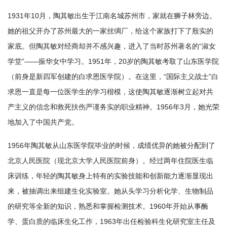
1931年10月，陶其敏出生于江南名城苏州市，家就在狮子林旁边。
她的祖父开办了苏州最大的一家丝绸厂，给这个家族打下了殷实的
家底。但陶其敏对经商却并不感兴趣，进入了当时苏州著名的“淑女
学堂”——振华女中学习。1951年，20岁的陶其敏考取了山东医学院
（前身是新四军创建的白求恩医学院）。在这里，“国际主义战士”白
求恩一直是每一位医学生的学习楷模，这使陶其敏逐渐树立起对共
产主义的信念和救死扶伤严谨务实的职业精神。1956年3月，她光荣
地加入了中国共产党。
1956年陶其敏从山东医学院毕业的时候，成绩优异的她被分配到了
北京人民医院（现北京大学人民医院前身）。经过两年住院医生临
床训练，年轻的陶其敏身上特有的实验技能和创新能力逐渐显现出
来，被抽调出来组建生化实验室。她从头学习分析化学、生物制品
的研究等全新的知识，熟悉和掌握检测技术。1960年开始从事酶
学、蛋白质的临床生化工作，1963年出任检验科生化研究室主任及