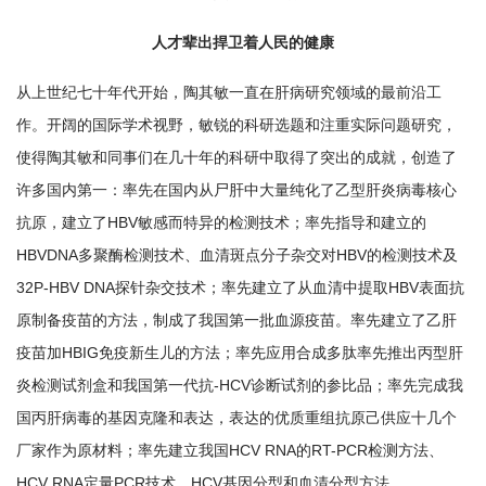
人才辈出捍卫着人民的健康
从上世纪七十年代开始，陶其敏一直在肝病研究领域的最前沿工
作。开阔的国际学术视野，敏锐的科研选题和注重实际问题研究，
使得陶其敏和同事们在几十年的科研中取得了突出的成就，创造了
许多国内第一：率先在国内从尸肝中大量纯化了乙型肝炎病毒核心
抗原，建立了HBV敏感而特异的检测技术；率先指导和建立的
HBVDNA多聚酶检测技术、血清斑点分子杂交对HBV的检测技术及
32P-HBV DNA探针杂交技术；率先建立了从血清中提取HBV表面抗
原制备疫苗的方法，制成了我国第一批血源疫苗。率先建立了乙肝
疫苗加HBIG免疫新生儿的方法；率先应用合成多肽率先推出丙型肝
炎检测试剂盒和我国第一代抗-HCV诊断试剂的参比品；率先完成我
国丙肝病毒的基因克隆和表达，表达的优质重组抗原己供应十几个
厂家作为原材料；率先建立我国HCV RNA的RT-PCR检测方法、
HCV RNA定量PCR技术、HCV基因分型和血清分型方法……