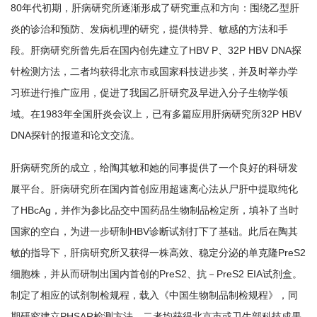
80年代初期，肝病研究所逐渐形成了研究重点和方向：围绕乙型肝
炎的诊治和预防、发病机理的研究，提供特异、敏感的方法和手
段。肝病研究所曾先后在国内创先建立了HBV P、32P HBV DNA探
针检测方法，二者均获得北京市或国家科技进步奖，并及时举办学
习班进行推广应用，促进了我国乙肝研究及早进入分子生物学领
域。在1983年全国肝炎会议上，已有多篇应用肝病研究所32P HBV
DNA探针的报道和论文交流。
肝病研究所的成立，给陶其敏和她的同事提供了一个良好的科研发
展平台。肝病研究所在国内首创应用超速离心法从尸肝中提取纯化
了HBcAg，并作为参比品交中国药品生物制品检定所，填补了当时
国家的空白，为进一步研制HBV诊断试剂打下了基础。此后在陶其
敏的指导下，肝病研究所又获得一株高效、稳定分泌的单克隆PreS2
细胞株，并从而研制出国内首创的PreS2、抗－PreS2 EIA试剂盒。
制定了相应的试剂制检规程，载入《中国生物制品制检规程》，同
期研究建立PHSAR检测方法。二者均获得北京市或卫生部科技成果