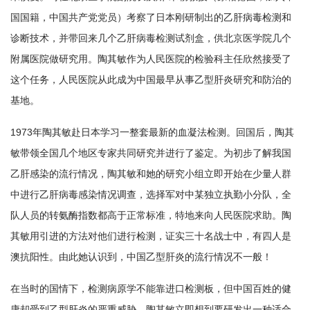
国国籍，中国共产党党员）考察了日本刚研制出的乙肝病毒检测和
诊断技术，并带回来几个乙肝病毒检测试剂盒，供北京医学院几个
附属医院做研究用。陶其敏作为人民医院的检验科主任欣然接受了
这个任务，人民医院从此成为中国最早从事乙型肝炎研究和防治的
基地。
1973年陶其敏赴日本学习一整套最新的血凝法检测。回国后，陶其
敏带领全国几个地区专家共同研究并进行了鉴定。为初步了解我国
乙肝感染的流行情况，陶其敏和她的研究小组立即开始在少量人群
中进行乙肝病毒感染情况调查，选择军对中某独立执勤小分队，全
队人员的转氨酶指数都高于正常标准，特地来向人民医院求助。陶
其敏用引进的方法对他们进行检测，证实三十名战士中，有四人是
澳抗阳性。由此她认识到，中国乙型肝炎的流行情况不一般！
在当时的国情下，检测病原学不能靠进口检测板，但中国百姓的健
康却受到乙型肝炎的严重威胁。陶其敏立即想到要研发出一种适合