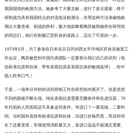
我国国情的检测方法。她参考了大量文献，进行了多次摸索，终于
研制成功具有我国特点的对流电泳检测法，并用这种方法准确地检
测出大量患者。初战的胜利，极大地鼓舞着陶其敏和她所在研究组
的同志们，他们在制服乙型肝炎的道路上，迈出了可喜的一步。
1973年5月，为了参加在日本东京召开的西太平洋地区肝炎实验室工
作会议，陶其敏想到中国代表团队一定要拿出我们自己的试剂（包
括标准抗原和抗体，带有表面抗原及表面抗体的敏感血球），给中
国人民争口气！
于是，一场争分夺秒的试剂研制工作在研究组内展开了。但是意想
不到的困难不断出现。纯化表面抗原需要无菌条件和先进仪器，70
年代初的人民医院还不具备这些条件。等进口？一要花钱，二要时
间。当时国外虽然有标准抗原和抗体，但进口价格昂贵，而且时间
长了还要变质，常规使用消耗量又大，靠进口远远不能满足需要。