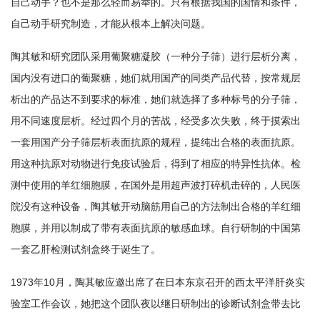
自己动手？也不是那么轻而易举的。只有根据我国的国情和条件，
自己动手研究制造，才能从根本上解决问题。
陶其敏和研究团队采用葡聚糖凝胶（一种分子筛）进行层析分离，
国内没有进口的葡聚糖，她们就用国产的同类产品代替，按常规层
析出的产品达不到要求的标准，她们就选择了多种标号的分子筛，
用不同速度层析。经过四个月的苦战，经受多次失败，终于摸索出
一套用国产分子筛层析表面抗原的规程，提纯出合格的表面抗原。
用这种抗原对动物进行免疫试验后，得到了相应的特异性抗体。检
测中使用的羊红细胞膜，在国外是用超声波打碎机击碎的，人民医
院没有这种设备，陶其敏开动脑筋用自己的方法制出合格的羊红细
胞膜，并用以制成了带有表面抗原的敏感血球。自行研制的中国第
一套乙肝检测试剂盒终于诞生了。
1973年10月，陶其敏应邀出席了在日本东京召开的西太平洋肝炎实
验室工作会议，她把这个团队夜以继日研制出的诊断试剂盒带去比