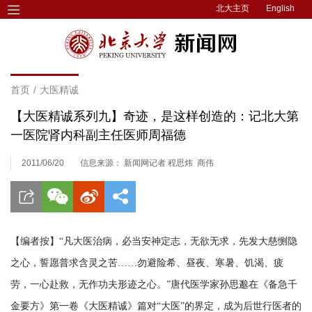
北大主页
English
首页
/
大医精诚
【大医精诚系列九】奇迹，是这样创造的：记北大第
一医院肾内科副主任医师周福德
2011/06/20
信息来源： 新闻网记者 程思炜 商伟
【编者按】“凡大医治病，必当安神定志，无欲无求，先发大慈恻隐
之心，誓愿普求含灵之苦……勿避险希、昼夜、寒暑、饥渴、疲
劳，一心赴救，无作功夫形迹之心。”唐代医学家孙思邈在《备急千
金要方》第一卷《大医精诚》篇对“大医”的界定，成为后世行医者的