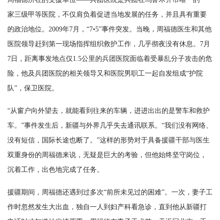
家三级甲等医院，不仅肩负着促进当地发展的任务，并且具有重要
的政治地位。2009年7月，“7•5”事件突发。当晚，周福德医生和其他
医院领导赶到第一现场指挥组织救护工作，几乎彻夜没有休息。7月
7日，距离事发地点仅1.5公里的兵团医院面临着受暴乱分子攻击的危
险，他及兵团医院的相关领导又和医院男职工一起自发组成“护院
队”，保卫医院。
“从窗户向外望去，就能看到往来的车辆，进进出出的是警车和救护
车。”事件发生后，新疆与外界几乎失去通讯联系。“我们没有网络、
没有短信，国际长途也断了。”这样的形势对于具备援疆干部与医生
双重身份的周福德来说，无疑是巨大的考验，但他始终坚守岗位，
沉着工作，出色地完成了任务。
援疆期间，周福德还遇到过多次“前所未见过的困难”。一次，妻子工
作时忽然发生大出血，独自一人到妇产科看急诊，直到他从新疆打