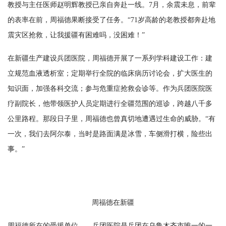
教授与主任医师赵明辉教授已亲自奔赴一线。7月，余震未息，前辈
的表率在前，周福德果断接受了任务。“71岁高龄的老教授都奔赴地
震灾区抢救，让我援疆有困难吗，没困难！”
在新疆生产建设兵团医院，周福德开展了一系列学科建设工作：建
立规范血液透析室；定期举行全院的临床病历讨论会，扩大医生的
知识面，加强各科交流；参与危重症抢救会诊等。作为兵团医院医
疗副院长，他带领医护人员定期进行全疆范围的巡诊，跨越八千多
公里路程。那段日子里，周福德也曾真切地遭遇过生命的威胁。“有
一次，我们去阿尔泰，当时是路面满是冰雪，车侧滑打横，险些出
事。”
周福德在新疆
周福德所在的受援单位——兵团医院是兵团在乌鲁木齐市唯一的一