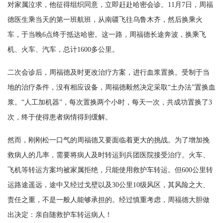
对家属泣求，他征得组织同意，立即赶赴哈密会诊。11月7日，周福
德医生乘当天的第一班航班，从南疆飞往乌鲁木齐，然后换乘火
车，于当晚6点终于抵达哈密。这一路，周福德长途奔波，换乘飞
机、火车、汽车，总计1600多公里。
二次会诊后，周福德及时更改治疗方案，进行血浆置换。受制于当
地的治疗条件，没有相应设备，周福德毅然决定采取“土办法”置换血
浆。“人工加机器”，每次置换两个小时，每天一次，共成功置换了3
次，终于使得患者病情得到缓解。
然而，刚刚松一口气的周福德又要面临着更大的挑战。为了增加挽
救病人的几率，需要将病人及时转运到兵团医院接受治疗。火车、
飞机等转运方案均被家属拒绝，只能使用救护车转运。但600公里转
运路途遥远，途中又经过戈壁以及30公里10级风区，其风险之大、
责任之重，不是一般人能够承担的。经过慎重考虑，周福德大胆做
出决定：亲自随救护车转运病人！