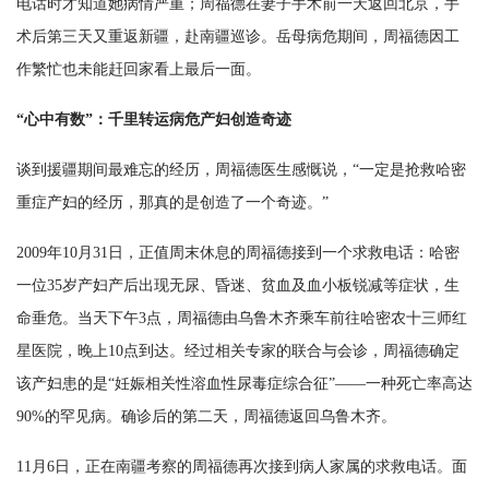
电话时才知道她病情严重；周福德在妻子手术前一天返回北京，手
术后第三天又重返新疆，赴南疆巡诊。岳母病危期间，周福德因工
作繁忙也未能赶回家看上最后一面。
“心中有数”：千里转运病危产妇创造奇迹
谈到援疆期间最难忘的经历，周福德医生感慨说，“一定是抢救哈密
重症产妇的经历，那真的是创造了一个奇迹。”
2009年10月31日，正值周末休息的周福德接到一个求救电话：哈密
一位35岁产妇产后出现无尿、昏迷、贫血及血小板锐减等症状，生
命垂危。当天下午3点，周福德由乌鲁木齐乘车前往哈密农十三师红
星医院，晚上10点到达。经过相关专家的联合与会诊，周福德确定
该产妇患的是“妊娠相关性溶血性尿毒症综合征”——一种死亡率高达
90%的罕见病。确诊后的第二天，周福德返回乌鲁木齐。
11月6日，正在南疆考察的周福德再次接到病人家属的求救电话。面