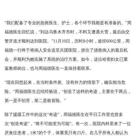
“我们配备了专业的急救医生、护士，各个环节我都是有准备的。”周
福德医生回忆说，“到达乌鲁木齐市时，不料又遭遇大雪，最后由交
警开道才顺利达到医院。”11月10日，历时8小时，途径600公里，周
福德一行终于将病人安全送至兵团医院，抓住了拯救病人的最后机
会，并顺利为她实施了系统的治疗方案。如今，这位哈密妇女已重
返教师岗位，也与周福德医生一直保持着联系。
“现在回想起来，在当时条件差、没有外力的情形下，确实相当危
险。”周福德医生总结经验说，“创造了这样的奇迹，主要在于两点，
第一是不怕苦，第二是敢冒险。”
除了援疆工作中的这次“奇迹”，周福德医生在平日工作里也曾多
次“创造奇迹”，“将不可能变为可能”。有一次，医院内科里来了一位
厌食症患者，1米7的个子，体重竟只有25斤。在几乎所有人都认为