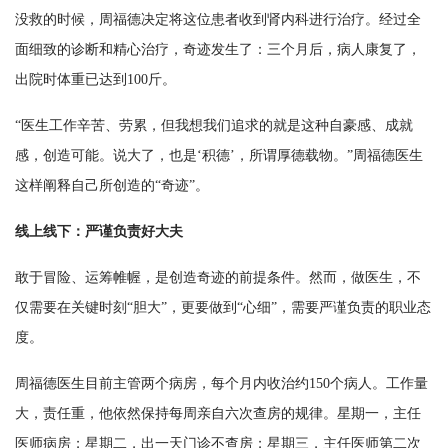
没救的时候，周福德决定将这位患者收到肾内科进行治疗。经过全
面细致的诊断和精心治疗，奇迹发生了：三个月后，病人康复了，
出院时体重已达到100斤。
“医生工作辛苦、劳累，但我想我们追求的就是这种自豪感、成就
感，创造可能。说大了，也是‘积德’，所谓厚德载物。”周福德医生
这样阐释自己所创造的“奇迹”。
线上线下：严谨负责好大夫
敢于冒险、运筹帷幄，是创造奇迹的前提条件。然而，做医生，不
仅需要在关键时刻“胆大”，更要做到“心细”，需要严谨负责的职业态
度。
周福德医生目前主管两个病房，每个月内收治约150个病人。工作量
大，责任重，他依然保持每周亲自六次查房的规律。星期一，主任
医师病房；星期二，出一天门诊不查房；星期三，主任医师第二次