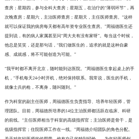
查房；星期四，参与全科大查房；星期五，在治疗的“薄弱环节”，再
次晚查房；星期六，主治医师查房；星期天，主任医师查房。“这样
就可以保证我的病房每天都有高年资专业医生查房。”周福德医生还
提到说，有的病人家属甚至问“周大夫有没有家呀”。每当这个时候，
他总是笑笑，还是那句话，“我们做医生的，追求的就是这种自豪
感、成就感，将不可能创造为可能。”
“我平时都不离开北京，随时能到达医院。”周福德医生拿起桌上的手
机，“手机每天24小时开机，绝对保持联系。我常说，医生的手机，
就像士兵的枪，不离身，随叫随到。”
作为科室的副主任医师，周福德医生负责指导、培养年轻医师，管
理团队。目前，周福德所培养的14位主治医师都活跃在临床、科研
的前线。“主任医师相当于科室的高级指挥官；主治医师是骨干，是
低级指挥官；住院医师工作在一线。”周福德介绍团队的角色分配。
关于对年轻医师的传帮带，他有自己的独到经验——为年轻医师创