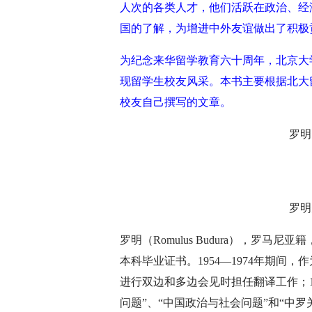
人次的各类人才，他们活跃在政治、经
国的了解，为增进中外友谊做出了积极
深切缅怀李政道先生
扎实开展树
为纪念来华留学教育六十周年，北京大
育
现留学生校友风采。本书主要根据北大
校友自己撰写的文章。
罗明
罗明
罗明（Romulus Budura），罗马尼
本科毕业证书。1954—1974年期
进行双边和多边会见时担任翻译工作；19
问题”、“中国政治与社会问题”和“中罗