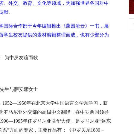
济、外交、教育、文化等领域，为加强世界各国对中
贡献
。
立和践行正确政绩观学习教
北京大学管理质效年
学国际合作部于今年编辑推出《燕园流云》一书，展
留学生校友提供的素材编辑整理而成，也有少部分为
：为中罗友谊而歌
先生与萨安娜女士
亚籍，1952—1956年在北京大学中国语言文学系学习，获
间，作为罗马尼亚外交部的高级中文翻译，在中罗两国领导
90—1995年任罗马尼亚驻华大使，是罗马尼亚“远东
关系”方面的专家，主要作品有：《中罗关系1880－