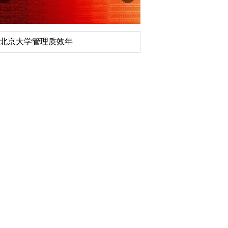
深切缅怀李政道先生
扎实开展树立
育