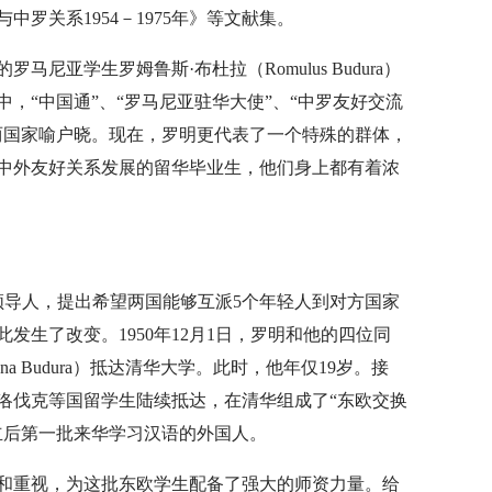
中罗关系1954－1975年》等文献集。
尼亚学生罗姆鲁斯·布杜拉（Romulus Budura）
，“中国通”、“罗马尼亚驻华大使”、“中罗友好交流
两国家喻户晓。现在，罗明更代表了一个特殊的群体，
中外友好关系发展的留华毕业生，他们身上都有着浓
亚领导人，提出希望两国能够互派5个年轻人到对方国家
发生了改变。1950年12月1日，罗明和他的四位同
 Budura）抵达清华大学。此时，他年仅19岁。接
洛伐克等国留学生陆续抵达，在清华组成了“东欧交换
立后第一批来华学习汉语的外国人。
和重视，为这批东欧学生配备了强大的师资力量。给