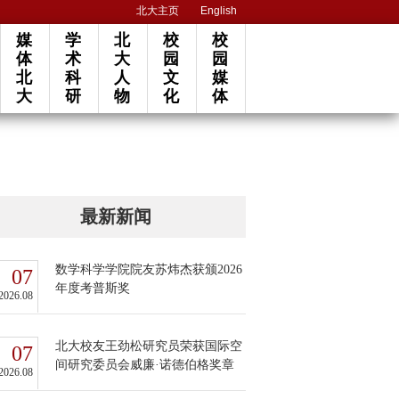
北大主页
English
媒
学
北
校
校
体
术
大
园
园
北
科
人
文
媒
大
研
物
化
体
最新新闻
数学科学学院院友苏炜杰获颁2026
07
年度考普斯奖
2026.08
北大校友王劲松研究员荣获国际空
07
间研究委员会威廉·诺德伯格奖章
2026.08