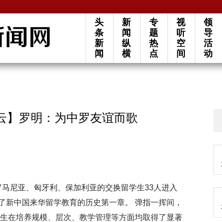
头
新
专
视
领
条
闻
题
听
导
新
纵
热
空
活
闻
横
点
间
动
流云】罗明：为中罗友谊而歌
、罗马尼亚、匈牙利、保加利亚的交换留学生33人进入
了新中国来华留学教育的历史第一章。 弹指一挥间，
学生在培养规模、层次、教学管理等方面均取得了显著