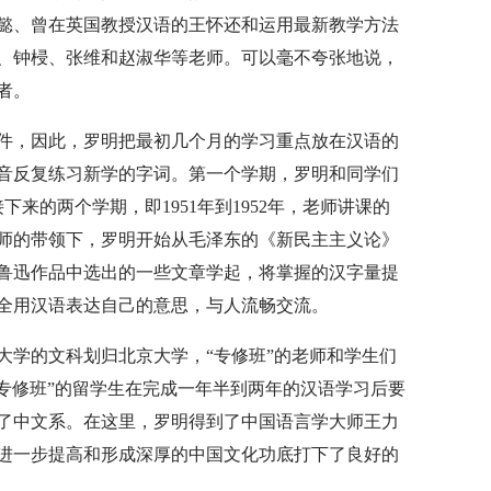
懿、曾在英国教授汉语的王怀还和运用最新教学方法
、钟梫、张维和赵淑华等老师。可以毫不夸张地说，
者。
件，因此，罗明把最初几个月的学习重点放在汉语的
音反复练习新学的字词。第一个学期，罗明和同学们
下来的两个学期，即1951年到1952年，老师讲课的
师的带领下，罗明开始从毛泽东的《新民主主义论》
鲁迅作品中选出的一些文章学起，将掌握的汉字量提
完全用汉语表达自己的意思，与人流畅交流。
华大学的文科划归北京大学，“专修班”的老师和学生们
“专修班”的留学生在完成一年半到两年的汉语学习后要
了中文系。在这里，罗明得到了中国语言学大师王力
进一步提高和形成深厚的中国文化功底打下了良好的