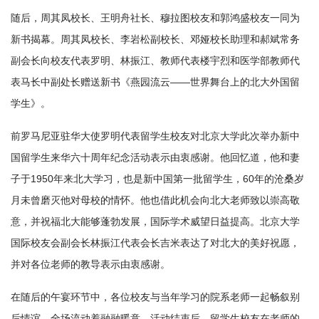
随后，周其凤校长、王明舟社长、穆拉图校友和郭鸿盛校友一同为
新书揭幕。周其凤校长、李岩松副校长、邓娅校长助理和郝斌常务
副会长向校友代表罗明、林振江、教师代表楼宇烈和医学部教师代
表马长中副处长赠送新书《燕园流云——世界舞台上的北大外国留
学生》。
前罗马尼亚驻华大使罗明代表留学生校友对北京大学此次举办新中
国留学生来华六十周年纪念活动表示由衷感谢。他回忆道，他和妻
子于1950年来北大学习，也是新中国第一批留学生，60年的沧桑岁
月未曾磨灭他对母校的情怀。他也借此机会向北大老师致以崇高敬
意，并祝福北大能够蓬勃发展，国际学术威望日益提高。北京大学
国际校友会副会长林振江代表会长吉米表达了对北大的美好祝愿，
并对各位老师的教导表示由衷感谢。
在随后的午宴环节中，各位校友与当年学习的院系老师一起畅叙别
后情谊，全场流动着融融暖意。活动结束后，留学生校友在老师的