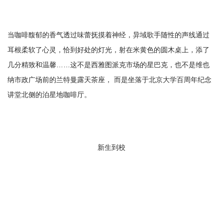
当咖啡馥郁的香气透过味蕾抚摸着神经，异域歌手随性的声线通过
耳根柔软了心灵，恰到好处的灯光，射在米黄色的圆木桌上，添了
几分精致和温馨……这不是西雅图派克市场的星巴克，也不是维也
纳市政广场前的兰特曼露天茶座， 而是坐落于北京大学百周年纪念
讲堂北侧的泊星地咖啡厅。
新生到校