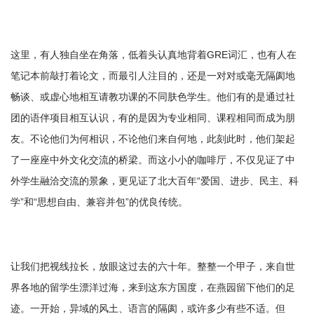
这里，有人独自坐在角落，低着头认真地背着GRE词汇，也有人在
笔记本前敲打着论文，而最引人注目的，还是一对对或毫无隔阂地
畅谈、或虚心地相互请教功课的不同肤色学生。他们有的是通过社
团的语伴项目相互认识，有的是因为专业相同、课程相同而成为朋
友。不论他们为何相识，不论他们来自何地，此刻此时，他们架起
了一座座中外文化交流的桥梁。而这小小的咖啡厅，不仅见证了中
外学生融洽交流的景象，更见证了北大百年“爱国、进步、民主、科
学”和“思想自由、兼容并包”的优良传统。
让我们把视线拉长，放眼这过去的六十年。整整一个甲子，来自世
界各地的留学生漂洋过海，来到这东方国度，在燕园留下他们的足
迹。一开始，异域的风土、语言的隔阂，或许多少有些不适。但