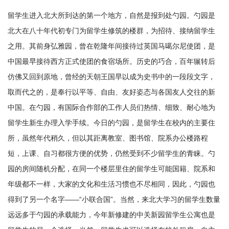
留学生进入北大所到达的第一个地方，自然是报到处勺园。勺园是
北大在八十年代初专门为留学生修筑的楼群，为招待、接纳留学生
之用。其前身弘雅园，曾在乾隆年间接待过英国马噶尔尼使团，是
中国最早接待西方正式使团的食宿场所。历史的巧合，百年辗转后
仿佛又回到原地，曾经的天朝王国早以成为史书中的一段段文字，
取而代之的，是奉行以平等、自由、友好姿态与各国友人交往的新
中国。在勺园，有国际合作部的工作人员们热情、细致、耐心地为
留学生新生办理入学手续。今日的勺园，是留学生在校内的主要住
所，虽然年代稍久，但以其距离教室、图书馆、院系办公楼路程
短，上课、自习都很方便的优势，仍然受到不少留学生的青睐。勺
园的房间随机分配，在同一个楼层里住的留学生可能国籍、院系和
年级都不一样，大家的文化和生活习惯也不尽相同，因此，勺园也
得到了另一个名字——“小联合国”。当然，来北大学习的留学生数量
远远多于勺园的承载能力，今年新修建的中关新园留学生公寓也是