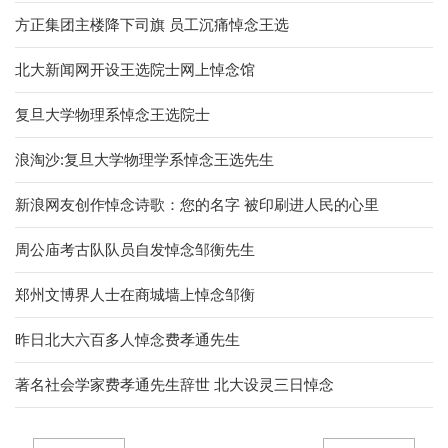
方正集团主楼降下司旗 员工沉痛悼念王选
北大新闻网开设王选院士网上悼念馆
复旦大学物理系悼念王选院士
浪淘沙:复旦大学物理学系悼念王选先生
新浪网友创作悼念诗歌：您的名字 被印刷进人民的心里
周公庙考古队队员自发悼念邹衡先生
郑州文博界人士在商城墙上悼念邹衡
昨日北大六百多人悼念费孝通先生
著名社会学家费孝通先生辞世 北大设灵三日悼念