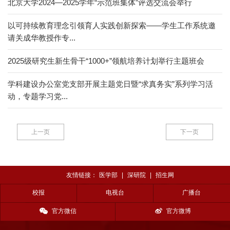
北京大学2024—2025学年“示范班集体”评选交流会举行
以可持续教育理念引领育人实践创新探索——学生工作系统邀
请关成华教授作专...
2025级研究生新生骨干“1000+”领航培养计划举行主题班会
学科建设办公室党支部开展主题党日暨“求真务实”系列学习活
动，专题学习党...
上一页
下一页
友情链接：
医学部
|
深研院
|
招生网
校报
电视台
广播台
官方微信
官方微博