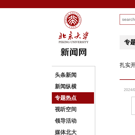
专
扎实
头条新闻
新闻纵横
2024/0
专题热点
视听空间
领导活动
媒体北大