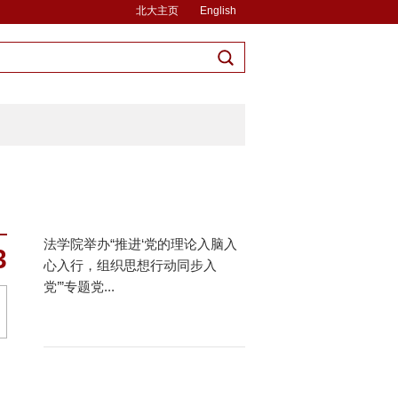
北大主页
English
法学院举办“推进‘党的理论入脑入
3
心入行，组织思想行动同步入
党’”专题党...