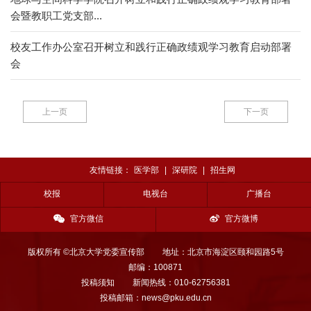
会暨教职工党支部...
校友工作办公室召开树立和践行正确政绩观学习教育启动部署
会
上一页
下一页
友情链接：
医学部
|
深研院
|
招生网
校报
电视台
广播台
官方微信
官方微博
版权所有 ©北京大学党委宣传部
地址：北京市海淀区颐和园路5号
邮编：100871
投稿须知
新闻热线：010-62756381
投稿邮箱：news@pku.edu.cn