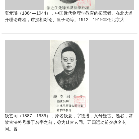
夏元瑮（1884—1944），中国近代物理学教育的拓荒者。在北大首
开理论课程，讲授相对论、量子论等。1912—1919年任北京大...
钱玄同（1887—1939），原名钱夏，字德潜，又号疑古、逸谷，常
效古法将号缀于名字之前，称为疑古玄同。五四运动前夕改名玄
同。曾...