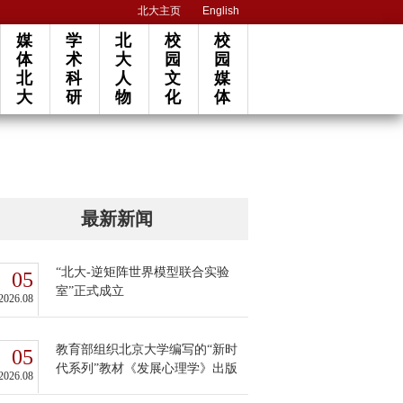
北大主页
English
媒
学
北
校
校
体
术
大
园
园
北
科
人
文
媒
大
研
物
化
体
最新新闻
“北大-逆矩阵世界模型联合实验
05
室”正式成立
2026.08
教育部组织北京大学编写的“新时
05
代系列”教材《发展心理学》出版
2026.08