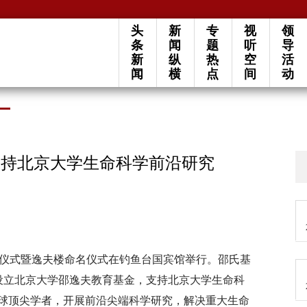
头
新
专
视
领
条
闻
题
听
导
新
纵
热
空
活
闻
横
点
间
动
支持北京大学生命科学前沿研究
赠仪式暨逸夫楼命名仪式在钓鱼台国宾馆举行。邵氏基
设立北京大学邵逸夫教育基金，支持北京大学生命科
球顶尖学者，开展前沿尖端科学研究，解决重大生命