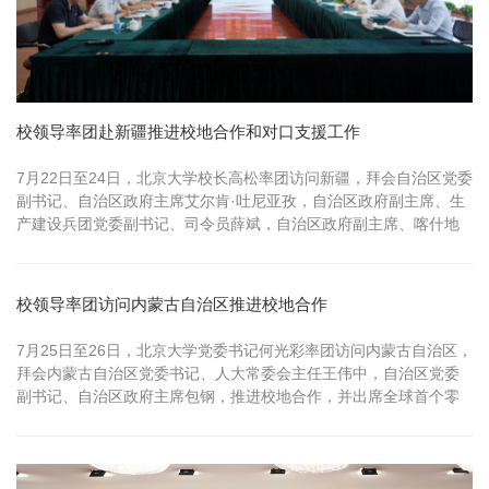
校领导率团赴新疆推进校地合作和对口支援工作
7月22日至24日，北京大学校长高松率团访问新疆，拜会自治区党委
副书记、自治区政府主席艾尔肯·吐尼亚孜，自治区政府副主席、生
产建设兵团党委副书记、司令员薛斌，自治区政府副主席、喀什地
委书记...
校领导率团访问内蒙古自治区推进校地合作
7月25日至26日，北京大学党委书记何光彩率团访问内蒙古自治区，
拜会内蒙古自治区党委书记、人大常委会主任王伟中，自治区党委
副书记、自治区政府主席包钢，推进校地合作，并出席全球首个零
碳机场技术成果发布会，召开北京大学内蒙古校友座谈会，考察北
京大学鄂尔多斯能源研究院、北京大学肿瘤医院内蒙古医院。自治
区人大常委会副主任、党委秘书长于立新，自治区政府副主席孙俊
青、苏和，北京大学党委...