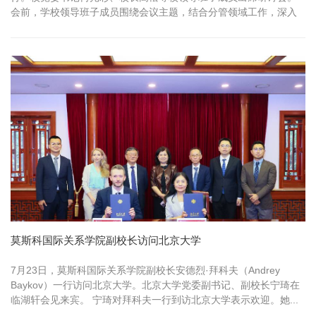
会前，学校领导班子成员围绕会议主题，结合分管领域工作，深入
开展调查研究。研讨会上，宁琦、姜国华围绕立德树人和人才培养
工作，方方围绕人事人才和留学生工作，进行交流发言，校领导班
子成员进行研讨。 会议指出，今年是“十五五”开局之年，也是学校
冲刺世界一流...
莫斯科国际关系学院副校长访问北京大学
7月23日，莫斯科国际关系学院副校长安德烈·拜科夫（Andrey
Baykov）一行访问北京大学。北京大学党委副书记、副校长宁琦在
临湖轩会见来宾。 宁琦对拜科夫一行到访北京大学表示欢迎。她...