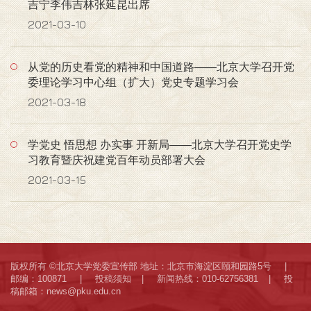
吉宁李伟吉林张延昆出席
2021-03-10
从党的历史看党的精神和中国道路——北京大学召开党
委理论学习中心组（扩大）党史专题学习会
2021-03-18
学党史 悟思想 办实事 开新局——北京大学召开党史学
习教育暨庆祝建党百年动员部署大会
2021-03-15
版权所有 ©北京大学党委宣传部
地址：北京市海淀区颐和园路5号
|
邮编：100871
|
投稿须知
|
新闻热线：010-62756381
|
投
稿邮箱：news@pku.edu.cn