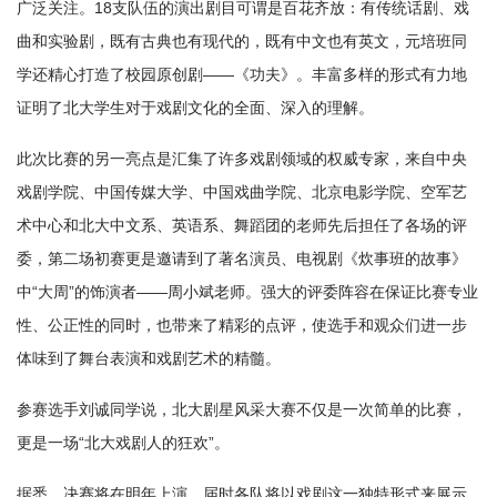
广泛关注。18支队伍的演出剧目可谓是百花齐放：有传统话剧、戏
曲和实验剧，既有古典也有现代的，既有中文也有英文，元培班同
学还精心打造了校园原创剧——《功夫》。丰富多样的形式有力地
证明了北大学生对于戏剧文化的全面、深入的理解。
此次比赛的另一亮点是汇集了许多戏剧领域的权威专家，来自中央
戏剧学院、中国传媒大学、中国戏曲学院、北京电影学院、空军艺
术中心和北大中文系、英语系、舞蹈团的老师先后担任了各场的评
委，第二场初赛更是邀请到了著名演员、电视剧《炊事班的故事》
中“大周”的饰演者——周小斌老师。强大的评委阵容在保证比赛专业
性、公正性的同时，也带来了精彩的点评，使选手和观众们进一步
体味到了舞台表演和戏剧艺术的精髓。
参赛选手刘诚同学说，北大剧星风采大赛不仅是一次简单的比赛，
更是一场“北大戏剧人的狂欢”。
据悉，决赛将在明年上演，届时各队将以戏剧这一独特形式来展示