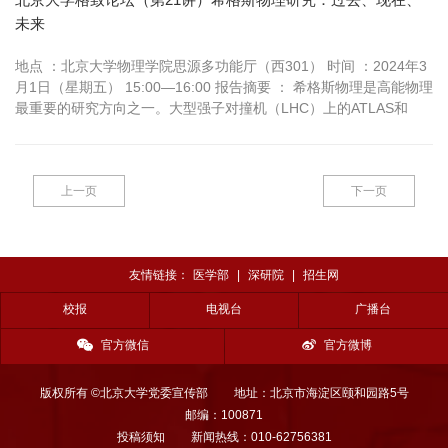
未来
地点 ：北京大学物理学院思源多功能厅（西301） 时间 ：2024年3
月1日（星期五） 15:00—16:00 报告摘要 ： 希格斯物理是高能物理
最重要的研究方向之一。大型强子对撞机（LHC）上的ATLAS和
CMS实验在2012年发现了希格斯玻色子，完成了标准模型的基本粒
子谱。此后，高能物理学家进行希格斯玻色子性质的研究，来检验
产生基本粒子质量的希格斯机制，确定标准模型的希格...
上一页
下一页
友情链接：
医学部
|
深研院
|
招生网
校报
电视台
广播台
官方微信
官方微博
版权所有 ©北京大学党委宣传部
地址：北京市海淀区颐和园路5号
邮编：100871
投稿须知
新闻热线：010-62756381