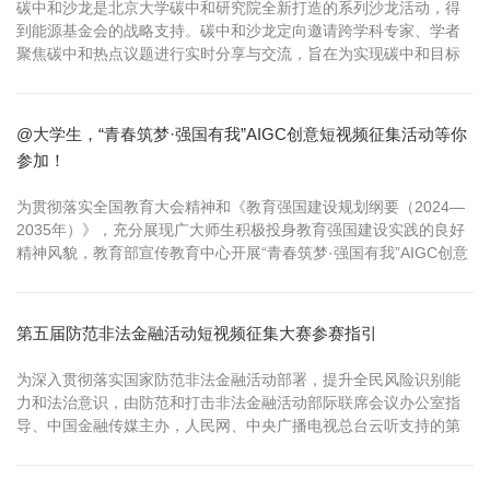
碳中和沙龙是北京大学碳中和研究院全新打造的系列沙龙活动，得
到能源基金会的战略支持。碳中和沙龙定向邀请跨学科专家、学者
聚焦碳中和热点议题进行实时分享与交流，旨在为实现碳中和目标
提供新思路、新方法。 一、时间 2025年9月26日（周五）14:30—
17:00 二、地点 北京大学碳中和研究院6115会议室（北大科技大厦
六层） 三、主题 我国臭氧和氢氟碳化物的控制策略 四、日程 1...
@大学生，“青春筑梦·强国有我”AIGC创意短视频征集活动等你
参加！
为贯彻落实全国教育大会精神和《教育强国建设规划纲要（2024—
2035年）》，充分展现广大师生积极投身教育强国建设实践的良好
精神风貌，教育部宣传教育中心开展“青春筑梦·强国有我”AIGC创意
短视频征集活动。 拿起AI画笔，描绘教育强国！@全国高校大学
生，“青春筑梦·强国有我”AIGC创意短视频征集活动请你来参加！当
AIGC技术遇见青春创意，期待你的灵感绽放光芒，一起用文字、
第五届防范非法金融活动短视频征集大赛参赛指引
画...
为深入贯彻落实国家防范非法金融活动部署，提升全民风险识别能
力和法治意识，由防范和打击非法金融活动部际联席会议办公室指
导、中国金融传媒主办，人民网、中央广播电视总台云听支持的第
五届“守住钱袋子·护好幸福家”防范非法金融活动短视频大赛日前已
拉开帷幕。 一、活动时间 即日起—6月8日，短视频征集 6月9日—7