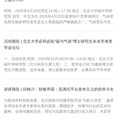
时间：2025年4月18日周五14:00—17:30 地点：北京大学碳中和研
究院 语言：中文为主 2025年4月22日是第56个世界地球日，气候变
化和生物多样性丧失是全人类面临的严峻挑战之一。气候变化与生
物多样性协同治理将起到事半功倍的效果，如何协同，却是摆在全
世界面前的难题。值地球日来临之际，生态环境部对外合作与交流
中心 （FECO）联合北京大学碳中和研究院气候未来全球创新...
活动预告 | 北京大学必和必拓“碳与气候”博士研究生未名学者奖
学金论坛
一、活动信息 时间：2024年12月18日9:30—13:00 地点：北京大学
碳中和研究院（北大科技大厦六层） 二、奖学金介绍 为激励博士研
究生不断进取，追求卓越，潜心探索未知世界，从事高水平学术研
究，由澳大利亚必和必拓（BHP）公司捐资，北京大学设立“北京大
学必和必拓‘碳与气候’博士研究生未名学者奖学金。 三、点评嘉宾
张海滨， 北京大学碳中和研究院副院长、北京大学国际关系...
讲座预告 | 邱林川：软银帝国：亚洲式平台资本主义的前世今生
为推动学科创新发展，北大新闻与传播学院开设“为新大讲堂”，邀请
全球知名学者专家举办系列讲座，围绕技术、传播与社会的互动与
建构、全球传播的历史、理论与实践等主题进行深入研讨，丰富学
术文化，打造高质量的学术交流平台。 主讲人：邱林川 主讲人简