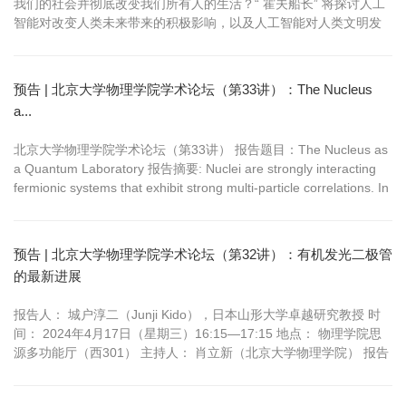
我们的社会并彻底改变我们所有人的生活？“ 霍夫船长” 将探讨人工
智能对改变人类未来带来的积极影响，以及人工智能对人类文明发
展所构成的威胁和我们决定自己未来的能力。 报告人简介： 史蒂夫
·霍夫曼（Steve Hoffman，霍夫船长）在加州大学获得了计算机工
程学士学位，之后在南加州大学的电影电视制作专业获得硕士学位...
预告 | 北京大学物理学院学术论坛（第33讲）：The Nucleus
a...
北京大学物理学院学术论坛（第33讲） 报告题目：The Nucleus as
a Quantum Laboratory 报告摘要: Nuclei are strongly interacting
fermionic systems that exhibit strong multi-particle correlations. In
this talk, Nuclear La...
预告 | 北京大学物理学院学术论坛（第32讲）：有机发光二极管
的最新进展
报告人： 城户淳二（Junji Kido），日本山形大学卓越研究教授 时
间： 2024年4月17日（星期三）16:15—17:15 地点： 物理学院思
源多功能厅（西301） 主持人： 肖立新（北京大学物理学院） 报告
摘要: 自1987年Tang和Van Slyke首次报道多层OLED以来，我们于
1989年开始了OLED研究。第一个OLED是基于铽络合物的绿光器