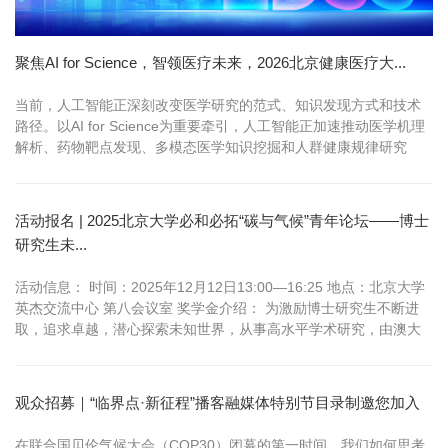
聚焦AI for Science，智领医疗未来，2026北京健康医疗大...
当前，人工智能正深刻改变医学研究的范式、知识发现方式和技术
路径。以AI for Science为重要牵引，人工智能正加速推动医学机理
解析、药物靶点发现、多模态医学知识挖掘和人群健康规律研究
等，为复杂...
活动报名 | 2025北京大学必和必拓“碳与气候”青年论坛——博士
研究生未...
活动信息： 时间：2025年12月12日13:00—16:25 地点：北京大学
英杰交流中心 第八会议室 奖学金介绍： 为激励博士研究生不断进
取，追求卓越，潜心探索未知世界，从事高水平学术研究，由澳大
利亚必和必拓（BHP）公司捐资，北京大学设立“北京大学必和必
拓‘碳与气候’博士研究生未名学者奖学金。 点评嘉宾： 李歆（ 北京
大学碳中和研究院副院长、环境科学与工程学院副教授） 唐...
观众招募｜“临界点·新征程”播客融媒体特别节目录制邀您加入
在联合国贝伦气候大会（COP30）闭幕的第一时间，我们如何思考