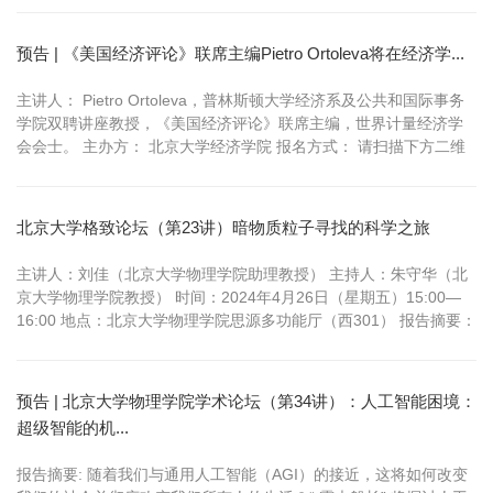
介：新加坡南洋理工大学黄金辉传播与信息学院院长、邵氏基金会
媒体技术讲座教授，国际传播学会（ICA）会士，曾担任国际中华传
预告 | 《美国经济评论》联席主编Pietro Ortoleva将在经济学...
播学会（ICCA）前...
主讲人： Pietro Ortoleva，普林斯顿大学经济系及公共和国际事务
学院双聘讲座教授，《美国经济评论》联席主编，世界计量经济学
会会士。 主办方： 北京大学经济学院 报名方式： 请扫描下方二维
码进行报名，报名成功者将于12月11日前后收到确认信息。 第一
讲：讲座题目 Overconfidence in Political Behavior（政治行为中的
过度自信） 时间：...
北京大学格致论坛（第23讲）暗物质粒子寻找的科学之旅
主讲人：刘佳（北京大学物理学院助理教授） 主持人：朱守华（北
京大学物理学院教授） 时间：2024年4月26日（星期五）15:00—
16:00 地点：北京大学物理学院思源多功能厅（西301） 报告摘要：
暗物质问题是21世纪物理学的两朵乌云之一，暗物质的本质是现代
物理学的重大科学问题。暗物质暗示着可能存在超出标准模型范畴
的新粒子。解决暗物质之谜可能会伴随着新粒子和新相互作用的发...
预告 | 北京大学物理学院学术论坛（第34讲）：人工智能困境：
超级智能的机...
报告摘要: 随着我们与通用人工智能（AGI）的接近，这将如何改变