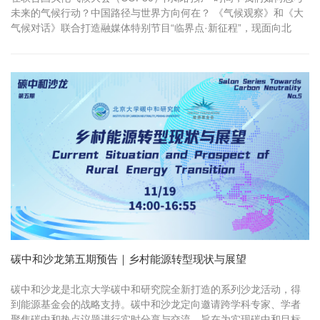
未来的气候行动？中国路径与世界方向何在？ 《气候观察》和《大
气候对话》联合打造融媒体特别节目“临界点·新征程”，现面向北
大、清华师生开放现场录制名额，诚邀您亲临现场，共同开启这场
紧跟全球进程的思想对话。 一、活动信息： 2025年11月25日（周
二） 14:30—16:20 北京大学全球大学生创新创业中心 （第二教...
碳中和沙龙第五期预告｜乡村能源转型现状与展望
碳中和沙龙是北京大学碳中和研究院全新打造的系列沙龙活动，得
到能源基金会的战略支持。碳中和沙龙定向邀请跨学科专家、学者
聚焦碳中和热点议题进行实时分享与交流，旨在为实现碳中和目标