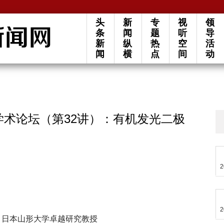
头
新
专
视
领
条
闻
题
听
导
新
纵
热
空
活
闻
横
点
间
动
院学术论坛（第32讲）：有机发光二极
2
2
do），日本山形大学卓越研究教授