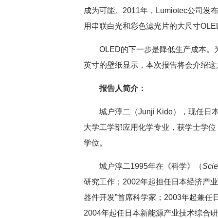
成为可能。2011年，Lumiotec公
用串联白光和彩色滤光片的大尺寸OLE
深切缅怀李政道先
OLED的下一步是降低生产成本。
英寸的壁纸显示，本次报告将会介绍这
报告人简介：
城户淳二（Junji Kido），现
大学工学部应用化学专业，获学士学位；之后于19
学位。
城户淳二1995年在
《科学》（
Sci
研究工作；2002年起担任日本经济产
器件开发”首席科学家；2003年起兼
2004年起任日本新能源产业技术综合