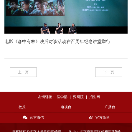
电影《森中有林》映后对谈活动在百周年纪念讲堂举行
上一页
下一页
友情链接：
医学部
|
深研院
|
招生网
校报
电视台
广播台
官方微信
官方微博
版权所有 ©北京大学党委宣传部
地址：北京市海淀区颐和园路5号