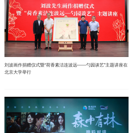
刘波画作捐赠仪式暨“荷香素洁连波远——勺园谈艺”主题讲座在
北京大学举行