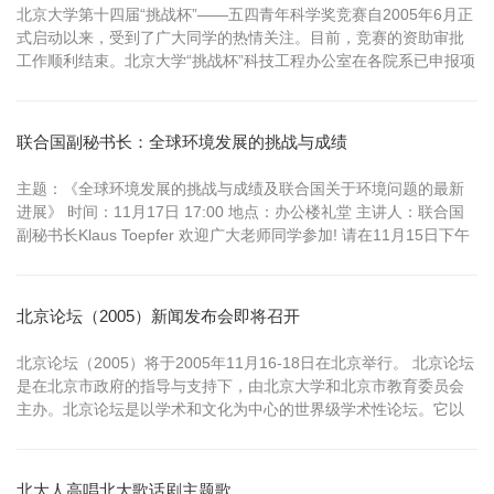
北京大学第十四届“挑战杯”——五四青年科学奖竞赛自2005年6月正
式启动以来，受到了广大同学的热情关注。目前，竞赛的资助审批
工作顺利结束。北京大学“挑战杯”科技工程办公室在各院系已申报项
目基础上，经过综合审查，根据《北京大学第十四届“挑战杯”——五
四青年科学奖竞赛科研资助方案》的相关规定，共批准了涵盖29个
院系（包括医学部）的32个项目获得资助（详见附件），其中理工
联合国副秘书长：全球环境发展的挑战与成绩
科重点...
主题：《全球环境发展的挑战与成绩及联合国关于环境问题的最新
进展》 时间：11月17日 17:00 地点：办公楼礼堂 主讲人：联合国
副秘书长Klaus Toepfer 欢迎广大老师同学参加! 请在11月15日下午
2：00-5：00；11月16日上午10：00-12：00，下午2：00-5：00，
晚上7：00-9：00；11月...
北京论坛（2005）新闻发布会即将召开
北京论坛（2005）将于2005年11月16-18日在北京举行。 北京论坛
是在北京市政府的指导与支持下，由北京大学和北京市教育委员会
主办。北京论坛是以学术和文化为中心的世界级学术性论坛。它以
北京雄厚的文化底蕴为依托，在介绍和发表世界高水平学术成果的
同时，借鉴并吸收世界范围内的高水平研究成果，从而发展成为世
界范围内具有重大影响力的、高水准的学术论坛。本届论坛将继续...
北大人高唱北大歌话剧主题歌