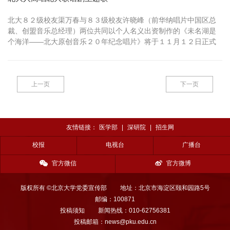
北大８２级校友渠万春与８３级校友许晓峰（前华纳唱片中国区总
裁、创盟音乐总经理）两位共同以个人名义出资制作的《未名湖是
个海洋——北大原创音乐２０年纪念唱片》将于１１月１２日正式
发行。１１月１９日北京大学的百年纪念讲堂还将举办一场唱片发
行的演唱会，由参加唱片录制的歌手现场演唱。
上一页
下一页
友情链接：
医学部
|
深研院
|
招生网
校报
电视台
广播台
官方微信
官方微博
版权所有 ©北京大学党委宣传部
地址：北京市海淀区颐和园路5号
邮编：100871
投稿须知
新闻热线：010-62756381
投稿邮箱：news@pku.edu.cn