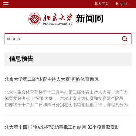
北大主页
English
信息预告
北京大学第二届“体育主持人大赛”再掀体育劲风
北大学生会体育部将于十二月举办第二届体育主持人大赛，为广大
体育爱好者献上“饕餮大餐”。 本次比赛分为初赛和复赛两个阶段。
初赛将于十二月二日和四日分别在图书馆北配殿举行，赛程共分为
自我介绍和个人才艺展示；对于所给体育比赛录像作出现场讲解；
快速抢答三个部分。而复赛安排将更加自由化，会给参赛者足够的
空间展示自己对体育运动的了解，抒发他们对体育赛事的热情。
北大第十四届 “挑战杯”资助审批工作结束 32个项目获资助
本...