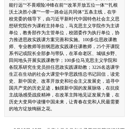
能行远”“不畏艰险冲锋在前”“改革开放五位一体”“扎根
沃土决胜小康”“一带一路命运共同体”五条主线，在学
校党委的领导下，由习近平新时代中国特色社会主义思
想研究院作为课程主持单位，马克思主义学院作为主讲
单位，教务部作为主管单位，校团委作为执行单位，协
力推进思政实践课方案完善和实施。100多位思政课教
师、专业教师等担纲思政实践课任课教师，25个开课院
系书记或院长全部参与带队，在革命老区、城镇乡野、
田间地头开展实践课教学；100多位马克思主义学院和
各院系研究生党员担任思政实践课助教；3226名选课学
生正在生动的社会大课堂中学思践悟总书记回信，读党
史、新中国史、改革开放史和社会主义发展史，追寻中
国共产党的历史足迹，触摸新中国的发展脉络，在抗疫
主战场感受战疫精神，在改革主阵地见证发展力量，在
历史大变局中读懂中国未来，让青春在党和人民最需要
的地方绽放绚丽之花。