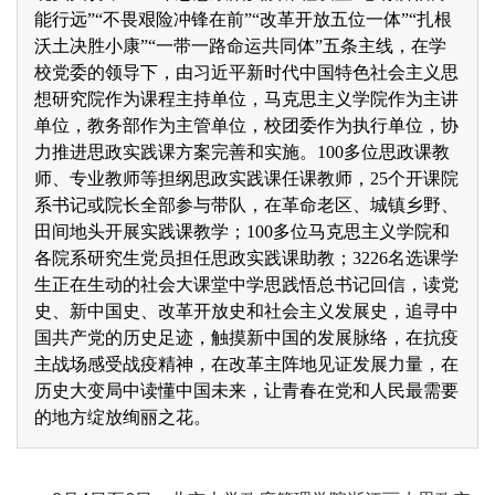
能行远”“不畏艰险冲锋在前”“改革开放五位一体”“扎根
沃土决胜小康”“一带一路命运共同体”五条主线，在学
校党委的领导下，由习近平新时代中国特色社会主义思
想研究院作为课程主持单位，马克思主义学院作为主讲
单位，教务部作为主管单位，校团委作为执行单位，协
力推进思政实践课方案完善和实施。100多位思政课教
师、专业教师等担纲思政实践课任课教师，25个开课院
系书记或院长全部参与带队，在革命老区、城镇乡野、
田间地头开展实践课教学；100多位马克思主义学院和
各院系研究生党员担任思政实践课助教；3226名选课学
生正在生动的社会大课堂中学思践悟总书记回信，读党
史、新中国史、改革开放史和社会主义发展史，追寻中
国共产党的历史足迹，触摸新中国的发展脉络，在抗疫
主战场感受战疫精神，在改革主阵地见证发展力量，在
历史大变局中读懂中国未来，让青春在党和人民最需要
的地方绽放绚丽之花。