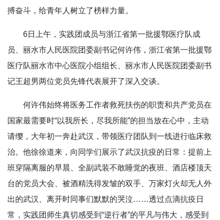
搏奋斗，给青年人树立了榜样力量。
6日上午，实践团成员与浙江省第一批援鄂医疗队成
员、丽水市人民医院团委副书记何许伟，浙江省第一批援鄂
医疗队丽水市中心医院小组组长、丽水市人民医院团委副书
记王超男两位党员先锋代表展开了深入交谈。
何许伟始终将医务工作者救死扶伤的职责和共产党员在
国家最需要时“以我所长，尽我所能”的担当放在心中，主动
请缨，大年初一奔赴武汉，带领医疗团队到一线进行临床救
治。他徐徐道来，向同学们展示了武汉抗疫的日常：提前上
班穿隔离服的早晨、全副武装不敢睡觉的夜班、酒店楼顶天
台的党员大会、被酒精洗得发皱的双手、万家灯火却无人外
出的武汉、离开时同事们默默的哭泣……透过点滴抗疫日
常，实践团师生真切感受到“逆行者”的平凡与伟大，感受到