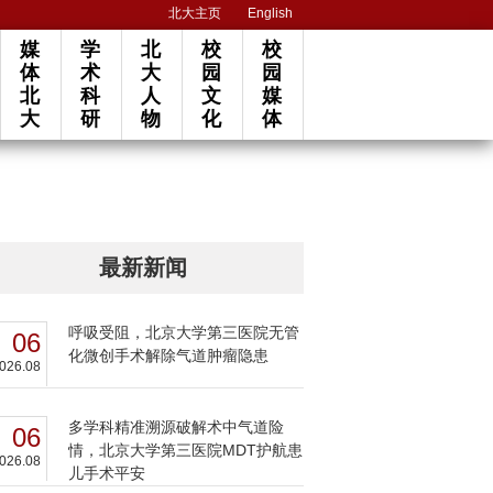
北大主页
English
媒
学
北
校
校
体
术
大
园
园
北
科
人
文
媒
大
研
物
化
体
最新新闻
呼吸受阻，北京大学第三医院无管
06
化微创手术解除气道肿瘤隐患
026.08
多学科精准溯源破解术中气道险
06
情，北京大学第三医院MDT护航患
026.08
儿手术平安