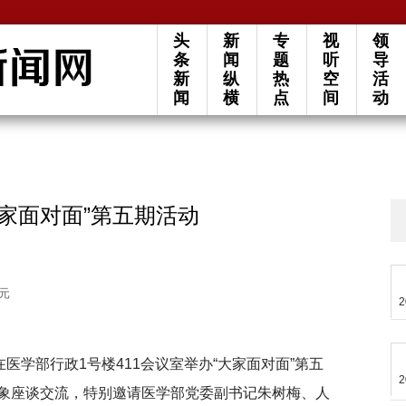
头
新
专
视
领
条
闻
题
听
导
新
纵
热
空
活
闻
横
点
间
动
家面对面”第五期活动
元
2
医学部行政1号楼411会议室举办“大家面对面”第五
2
象座谈交流，特别邀请医学部党委副书记朱树梅、人