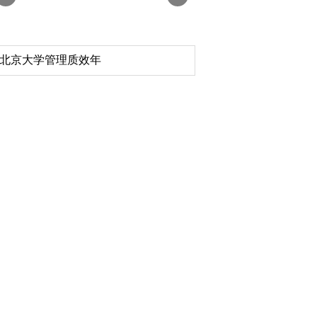
深切缅怀李政道先生
扎实开展树立和践行
育