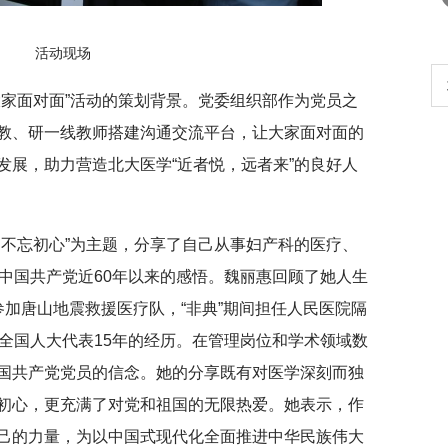
活动现场
行正确政绩观学习教
北京大学管理质效年
大家面对面”活动的策划背景。党委组织部作为党员之
教、研一线教师搭建沟通交流平台，让大家面对面的
发展，助力营造北大医学“近者悦，远者来”的良好人
，不忘初心”为主题，分享了自己从事妇产科的医疗、
中国共产党近60年以来的感悟。魏丽惠回顾了她人生
加唐山地震救援医疗队，“非典”期间担任人民医院隔
全国人大代表15年的经历。在管理岗位和学术领域数
国共产党党员的信念。她的分享既有对医学深刻而独
初心，更充满了对党和祖国的无限热爱。她表示，作
己的力量，为以中国式现代化全面推进中华民族伟大