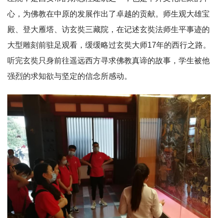
心，为佛教在中原的发展作出了卓越的贡献。师生观大雄宝
殿、登大雁塔、访玄奘三藏院，在记述玄奘法师生平事迹的
大型雕刻前驻足观看，缓缓略过玄奘大师17年的西行之路。
听完玄奘只身前往遥远西方寻求佛教真谛的故事，学生被他
强烈的求知欲与坚定的信念所感动。