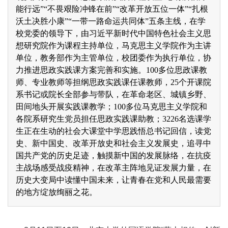
能行远”“不畏艰险冲锋在前”“改革开放五位一体”“扎根
沃土决胜小康”“一带一路命运共同体”五条主线，在学
校党委的领导下，由习近平新时代中国特色社会主义思
想研究院作为课程主持单位，马克思主义学院作为主讲
单位，教务部作为主管单位，校团委作为执行单位，协
力推进思政实践课方案完善和实施。100多位思政课教
师、专业教师等担纲思政实践课任课教师，25个开课院
系书记或院长全部参与带队，在革命老区、城镇乡野、
田间地头开展实践课教学；100多位马克思主义学院和
各院系研究生党员担任思政实践课助教；3226名选课学
生正在生动的社会大课堂中学思践悟总书记回信，读党
史、新中国史、改革开放史和社会主义发展史，追寻中
国共产党的历史足迹，触摸新中国的发展脉络，在抗疫
主战场感受战疫精神，在改革主阵地见证发展力量，在
历史大变局中读懂中国未来，让青春在党和人民最需要
的地方绽放绚丽之花。