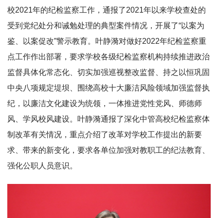
校2021年的纪检监察工作，通报了2021年以来学校查处的
受到党纪处分和诫勉处理的典型案件情况，开展了“以案为
鉴、以案促改”警示教育。叶静漪对做好2022年纪检监察重
点工作作出部署，要求学校各级纪检监察机构持续推进政治
监督具体化常态化、切实加强巡视整改监督、持之以恒巩固
中央八项规定堤坝、围绕高校十大廉洁风险领域加强监督执
纪，以廉洁文化建设为统领，一体推进党性党风、师德师
风、学风校风建设。叶静漪通报了深化中管高校纪检监察体
制改革有关情况，重点介绍了改革对学校工作提出的新要
求、带来的新变化，要求各单位加强对教职工的纪法教育、
强化公职人员意识。