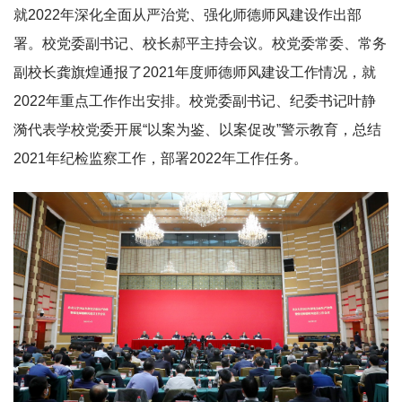
就2022年深化全面从严治党、强化师德师风建设作出部
署。校党委副书记、校长郝平主持会议。校党委常委、常务
副校长龚旗煌通报了2021年度师德师风建设工作情况，就
2022年重点工作作出安排。校党委副书记、纪委书记叶静
漪代表学校党委开展“以案为鉴、以案促改”警示教育，总结
2021年纪检监察工作，部署2022年工作任务。