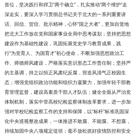
首位，坚决践行和捍卫“两个确立”，扎实推动“两个维护”走
深走实，要深入学习贯彻总书记关于北大的一系列重要讲
话、回信、贺信、批示精神，心怀“国之大者”，更加自觉地
把北大工作放在党和国家事业全局中思考谋划；坚持把思想
建设作为基础性建设，巩固拓展党史学习教育成果，践
行“为党育人、为国育才”初心使命，不断加强思想政治工
作、师德师风建设，严格落实意识形态工作责任制；坚持严
的主基调，持之以恒正风肃纪反腐，营造风清气正校园生
态；增强党组织政治功能和组织力凝聚力，加强年轻干部教
育管理监督，建设高素质干部人才队伍；健全全面从严治党
体制机制，落实中管高校纪检监察体制改革要求，进一步加
强对学校纪检监察工作的支持和保障，以“标杆”标准巩固深
化中央巡视整改成果，一体推进不敢腐、不能腐、不想腐，
持续加固中央八项规定堤坝；毫不放松抓好疫情防控和安全