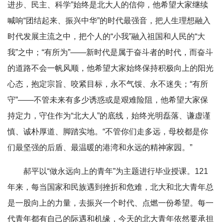
进步、民主、科学”始终是北大人的信仰，他希望大家继续
喊响“团结起来、振兴中华”的时代最强音，把人生理想融入
时代发展主流之中，把个人的“小我”融入祖国和人民的“大
我”之中；“有所为”——新时代是属于奋斗者的时代，而奋斗
的道路不会一帆风顺，他希望大家始终保持积极向上的阳光
心态，抱定宗旨、咬紧目标，永不气馁、永不迷失；“有所
守”——不管未来有多少诱惑或是艰难险阻，他希望大家保
持定力，守住作为“北大人”的底线，始终光明磊落、谦虚谨
慎、诚朴厚道、脚踏实地。“不管你们走多远，母校都是你
们最坚强的后盾、最温暖的港湾和永远的精神家园。”
郝平以“做永远向上的青年”为主题进行毕业授课。121
年来，每当国家和民族遇到挫折和危难，北大和北大青年总
是一股向上的力量，去振兴一个时代、点燃一份希望。每一
代青年都有自己的际遇和机缘，今天的北大青年依然要承担