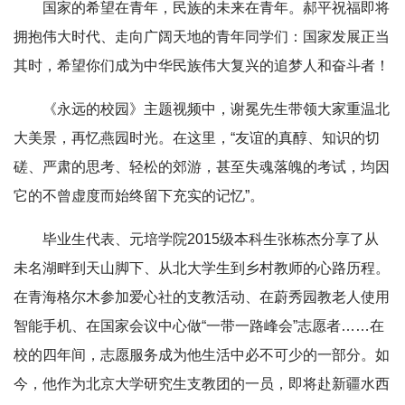
国家的希望在青年，民族的未来在青年。郝平祝福即将
拥抱伟大时代、走向广阔天地的青年同学们：国家发展正当
其时，希望你们成为中华民族伟大复兴的追梦人和奋斗者！
《永远的校园》主题视频中，谢冕先生带领大家重温北
大美景，再忆燕园时光。在这里，“友谊的真醇、知识的切
磋、严肃的思考、轻松的郊游，甚至失魂落魄的考试，均因
它的不曾虚度而始终留下充实的记忆”。
毕业生代表、元培学院2015级本科生张栋杰分享了从
未名湖畔到天山脚下、从北大学生到乡村教师的心路历程。
在青海格尔木参加爱心社的支教活动、在蔚秀园教老人使用
智能手机、在国家会议中心做“一带一路峰会”志愿者……在
校的四年间，志愿服务成为他生活中必不可少的一部分。如
今，他作为北京大学研究生支教团的一员，即将赴新疆水西