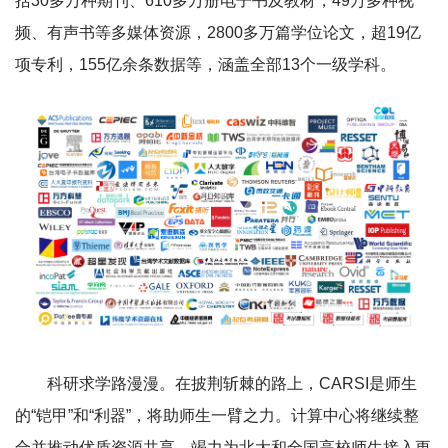
括30多万种期刊、610多万册电子书及教材，49万多种视
频、有声书等多媒体资源，2800多万篇学位论文，超19亿
项专利，155亿余条数据等，涵盖全部13个一级学科。
科研求学路漫漫。在披荆斩棘的路上，CARSI是师生
的“铠甲”和“利器”，将助师生一臂之力。计算中心将继续整
合并推动优质资源共享，竭力为北大和全国高校师生接入更