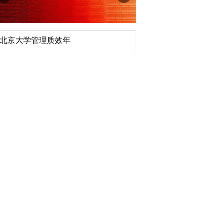
深切缅怀李政道先生
扎实开展树立和践行
育