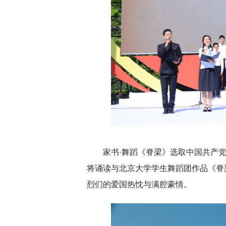
家书·舞蹈《脊梁》选取中国共产
将诵读与北京大学学生舞蹈团作品《脊
烈们的爱国热忱与满腔豪情。