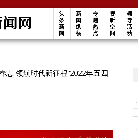
头
新
专
视
领
条
闻
题
听
导
新
纵
热
空
活
闻
横
点
间
动
志 领航时代新征程”2022年五四
2
2