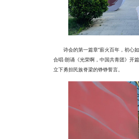
诗会的第一篇章“薪火百年，初心
合唱·朗诵《光荣啊，中国共青团》开
立下勇担民族脊梁的铮铮誓言。