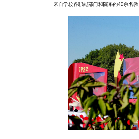
来自学校各职能部门和院系的40余名
深切缅怀李政道先生
扎实开展树立和践
育