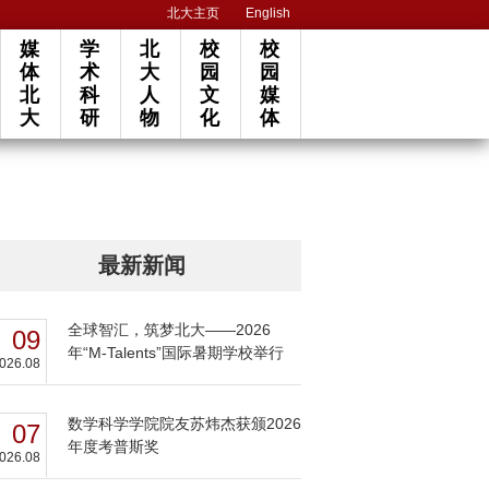
北大主页
English
媒
学
北
校
校
体
术
大
园
园
北
科
人
文
媒
大
研
物
化
体
最新新闻
全球智汇，筑梦北大——2026
09
年“M-Talents”国际暑期学校举行
026.08
数学科学学院院友苏炜杰获颁2026
07
年度考普斯奖
026.08