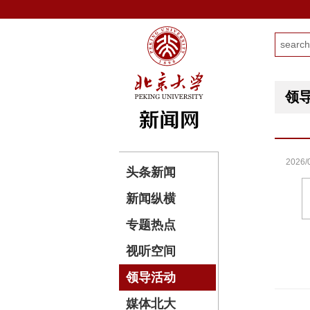
领
2026/
头条新闻
新闻纵横
专题热点
视听空间
领导活动
媒体北大