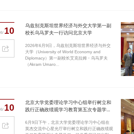
乌兹别克斯坦世界经济与外交大学第一副
10
校长乌马罗夫一行访问北京大学
6/
2026年6月9日，乌兹别克斯坦世界经济与外交
大学（University of World Economy and
Diplomacy）第一副校长艾克拉姆・乌马罗夫
（Akram Umaro...
北京大学党委理论学习中心组举行树立和
10
践行正确政绩观学习教育第五次专题学...
6/
6月9日下午，北京大学党委理论学习中心组在
英杰交流中心星光厅举行树立和践行正确政绩观