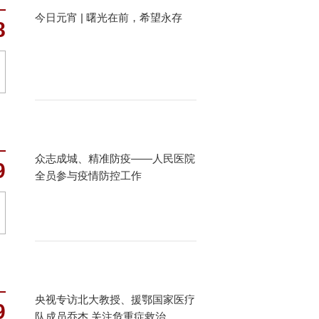
今日元宵 | 曙光在前，希望永存
8
众志成城、精准防疫——人民医院
9
全员参与疫情防控工作
央视专访北大教授、援鄂国家医疗
9
队成员乔杰 关注危重症救治