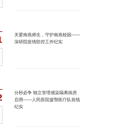
关爱南燕师生，守护南燕校园——
1
深研院疫情防控工作纪实
分秒必争 独立管理感染隔离病房
2
启用——人民医院援鄂医疗队前线
纪实