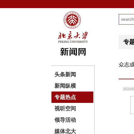
专
众志成
头条新闻
新闻纵横
2020/0
专题热点
视听空间
领导活动
媒体北大