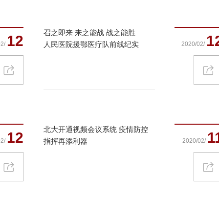
召之即来 来之能战 战之能胜——
12
1
人民医院援鄂医疗队前线纪实
2/
2020/02/
北大开通视频会议系统 疫情防控
12
1
指挥再添利器
2/
2020/02/