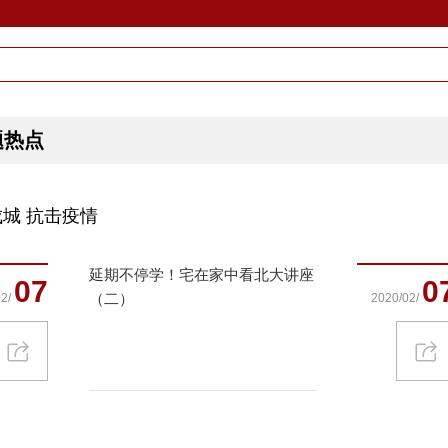
题热点
城 抗击疫情
延期不停学！宅在家中看北大讲座
07
0
（二）
2/
2020/02/