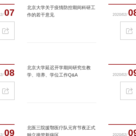
北京大学关于疫情防控期间科研工
07
0
作的若干意见
2/
2020/02/
北京大学延迟开学期间研究生教
08
0
学、培养、学位工作Q&A
2/
2020/02/
北医三院援鄂医疗队元宵节夜正式
09
0
独立接管新病区
2/
2020/02/