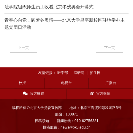
法学院组织师生员工收看北京冬残奥会开幕式
青春心向党，圆梦冬奥情——北京大学昌平新校区驻地举办主
题党团日活动
上一页
下一页
友情链接：
医学部
|
深研院
|
招生网
校报
电视台
广播台
官方微信
官方微博
版权所有 ©北京大学党委宣传部
地址：北京市海淀区颐和园路5号
邮编：100871
投稿须知
新闻热线：010-62756381
投稿邮箱：news@pku.edu.cn