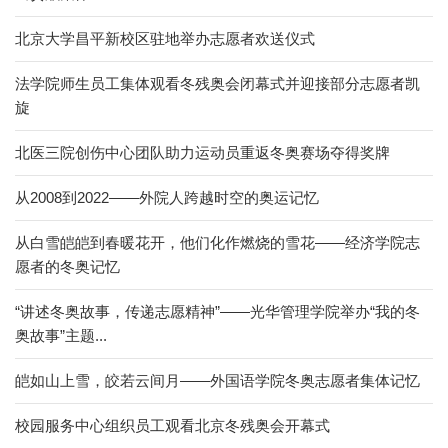
北京大学昌平新校区驻地举办志愿者欢送仪式
法学院师生员工集体观看冬残奥会闭幕式并迎接部分志愿者凯
旋
北医三院创伤中心团队助力运动员重返冬奥赛场夺得奖牌
从2008到2022——外院人跨越时空的奥运记忆
从白雪皑皑到春暖花开，他们化作燃烧的雪花——经济学院志
愿者的冬奥记忆
“讲述冬奥故事，传递志愿精神”——光华管理学院举办“我的冬
奥故事”主题...
皑如山上雪，皎若云间月——外国语学院冬奥志愿者集体记忆
校园服务中心组织员工观看北京冬残奥会开幕式